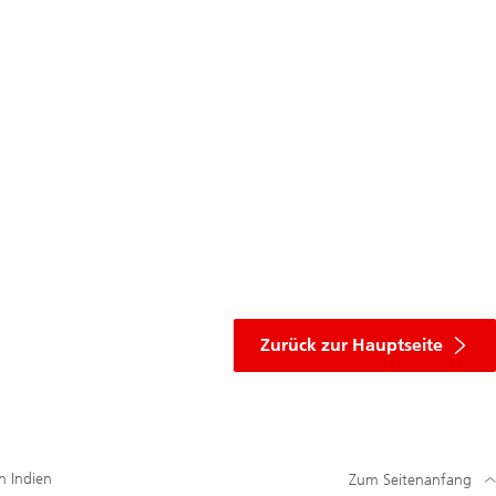
der
Spende
Zurück zur Hauptseite
n Indien
Zum Seitenanfang