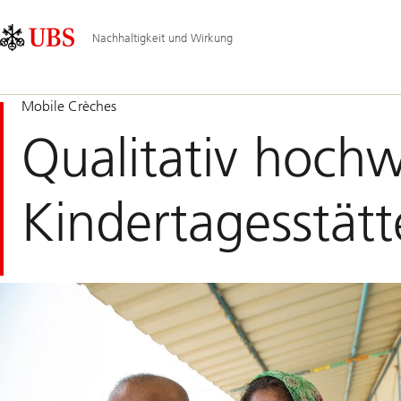
Skip
Content
Hauptnavigation
Links
Area
Nachhaltigkeit und Wirkung
Mobile Crèches
Qualitativ hochw
Kindertagesstätt