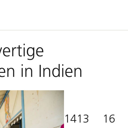
ertige
en in Indien
1413
16