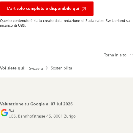
L’articolo completo è disponibile qui
Questo contenuto è stato creato dalla redazione di Sustainable Switzerland su
incarico di UBS.
Torna in alto
Voi siete qui:
Sostenibilità
Svizzera
Footer
Navigation
Valutazione su Google al
07 Jul 2026
4.3
UBS, Bahnhofstrasse 45, 8001 Zurigo