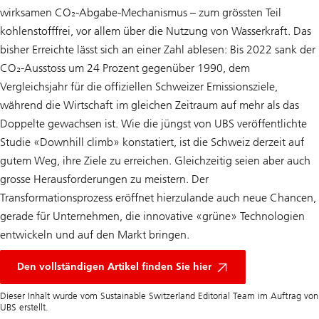
wirksamen CO₂-Abgabe-Mechanismus – zum grössten Teil
kohlenstofffrei, vor allem über die Nutzung von Wasserkraft. Das
bisher Erreichte lässt sich an einer Zahl ablesen: Bis 2022 sank der
CO₂-Ausstoss um 24 Prozent gegenüber 1990, dem
Vergleichsjahr für die offiziellen Schweizer Emissionsziele,
während die Wirtschaft im gleichen Zeitraum auf mehr als das
Doppelte gewachsen ist. Wie die jüngst von UBS veröffentlichte
Studie «Downhill climb» konstatiert, ist die Schweiz derzeit auf
gutem Weg, ihre Ziele zu erreichen. Gleichzeitig seien aber auch
grosse Herausforderungen zu meistern. Der
Transformationsprozess eröffnet hierzulande auch neue Chancen,
gerade für Unternehmen, die innovative «grüne» Technologien
entwickeln und auf den Markt bringen.
Starker
Start
Den vollständigen Artikel finden Sie hier
auf
dem
Dieser Inhalt wurde vom Sustainable Switzerland Editorial Team im Auftrag von
Weg
UBS erstellt.
zu