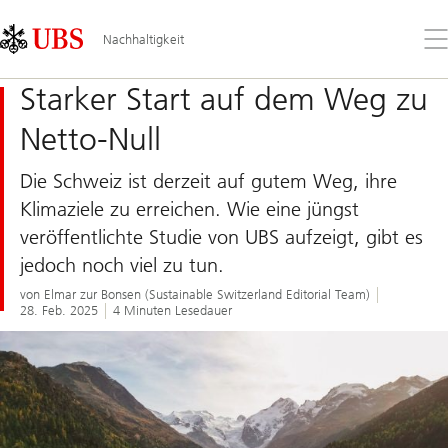
Skip
Content
Links
Area
Öff
Nachhaltigkeit
Sie
da
Starker Start auf dem Weg zu
Me
Netto-Null
Die Schweiz ist derzeit auf gutem Weg, ihre
Klimaziele zu erreichen. Wie eine jüngst
veröffentlichte Studie von UBS aufzeigt, gibt es
jedoch noch viel zu tun.
von Elmar zur Bonsen (Sustainable Switzerland Editorial Team)
28. Feb. 2025
4 Minuten Lesedauer