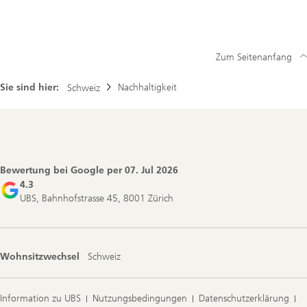
Netto-
Null
Zum Seitenanfang
Sie sind hier:
Nachhaltigkeit
Schweiz
Footer
Navigation
Bewertung bei Google per
07. Jul 2026
4.3
UBS, Bahnhofstrasse 45, 8001 Zürich
Wohnsitzwechsel
Schweiz
Information zu UBS
Nutzungsbedingungen
Datenschutzerklärung