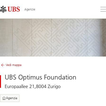
Skip
Content
Links
Area
Apr
Agenzie
il
me
Vedi mappa
UBS Optimus Foundation
Europaallee 21,8004 Zurigo
Agenzia