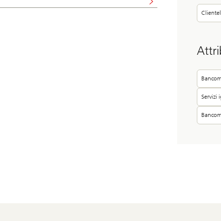
Clientel
Attri
Bancoma
Servizi 
Bancoma