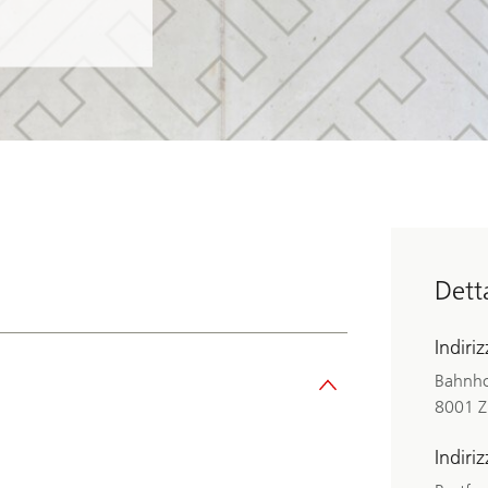
Dett
Indiri
Bahnho
8001 Z
Indiri