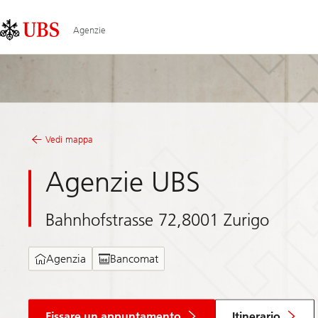
Skip
Content
Links
Area
Agenzie
Vedi mappa
Agenzie UBS
Bahnhofstrasse 72,8001 Zurigo
Agenzia
Bancomat
Fissare un appuntamento
Itinerario