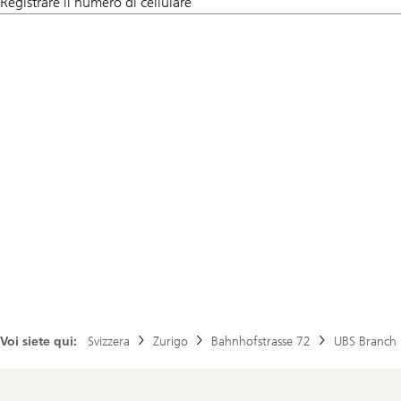
Registrare il numero di cellulare
Voi siete qui:
Svizzera
Zurigo
Bahnhofstrasse 72
UBS Branch