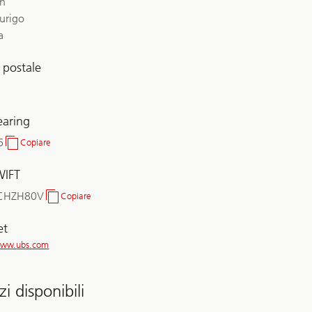
ch
urigo
a
 postale
earing
6
Copiare
No.
clearing
WIFT
CHZH80V
Copiare
BIC/SWIFT
et
/www.ubs.com
zi disponibili