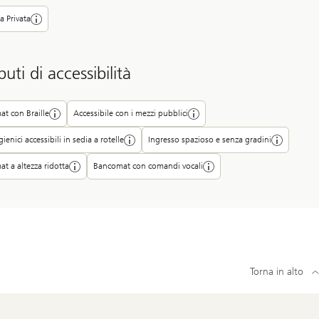
a Privata
buti di accessibilità
t con Braille
Accessibile con i mezzi pubblici
igienici accessibili in sedia a rotelle
Ingresso spazioso e senza gradini
t a altezza ridotta
Bancomat con comandi vocali
Torna in alto