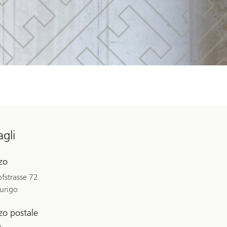
agli
zzo
fstrasse 72
urigo
zzo postale