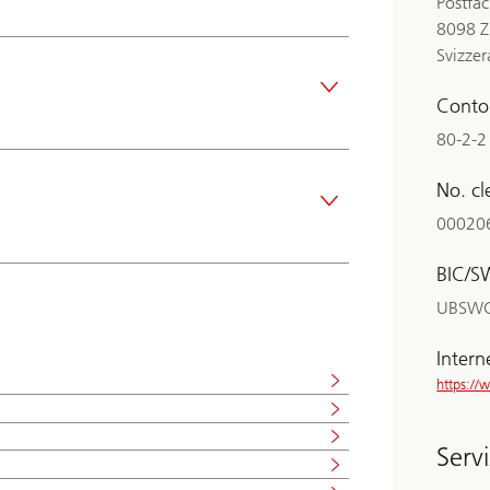
Postfa
8098 Z
Svizzer
Conto
80-2-2
No. cl
00020
BIC/S
UBSW
Intern
https:/
Servi