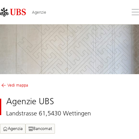
Skip
Content
Links
Area
Apr
Agenzie
il
me
Vedi mappa
Agenzie UBS
Landstrasse 61,5430 Wettingen
Agenzia
Bancomat