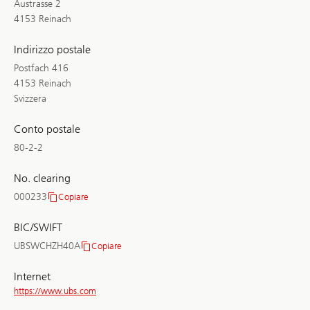
Austrasse 2
4153 Reinach
Indirizzo postale
Postfach 416
4153 Reinach
Svizzera
Conto postale
80-2-2
No. clearing
000233
Copiare
No.
clearing
BIC/SWIFT
UBSWCHZH40A
Copiare
BIC/SWIFT
Internet
https://www.ubs.com