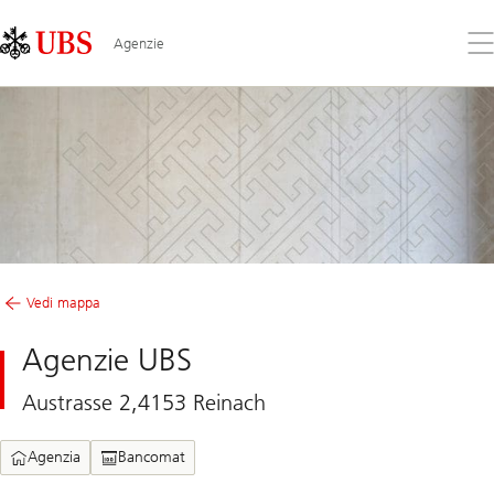
Skip
Content
Links
Area
Apr
Agenzie
il
me
Vedi mappa
Agenzie UBS
Austrasse 2,4153 Reinach
Agenzia
Bancomat