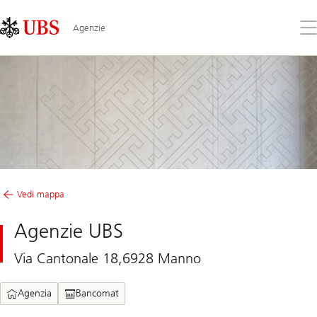
Skip
Content
Links
Area
Apr
Agenzie
il
me
Vedi mappa
Agenzie UBS
Via Cantonale 18,6928 Manno
Agenzia
Bancomat