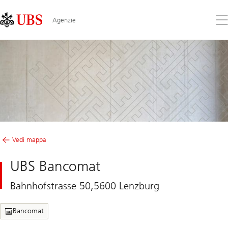
Skip
Content
Links
Area
Apr
Agenzie
il
me
Vedi mappa
UBS Bancomat
Bahnhofstrasse 50,5600 Lenzburg
Bancomat