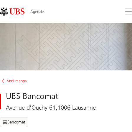
Skip
Content
Links
Area
Apr
Agenzie
il
me
Vedi mappa
UBS Bancomat
Avenue d'Ouchy 61,1006 Lausanne
Bancomat