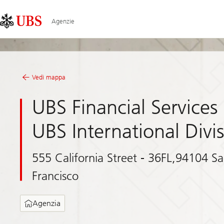
Skip
Content
Links
Area
Agenzie
Vedi mappa
UBS Financial Services 
UBS International Divi
555 California Street - 36FL,94104 S
Francisco
Agenzia