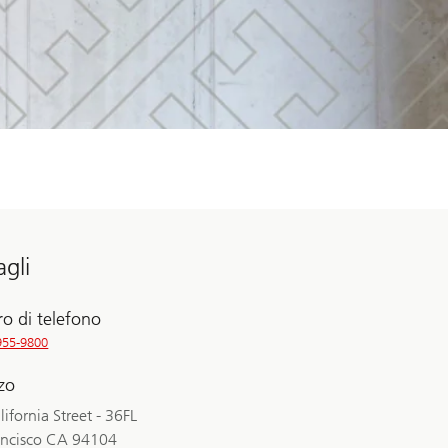
agli
o di telefono
955-9800
zzo
ifornia Street - 36FL
ancisco CA 94104