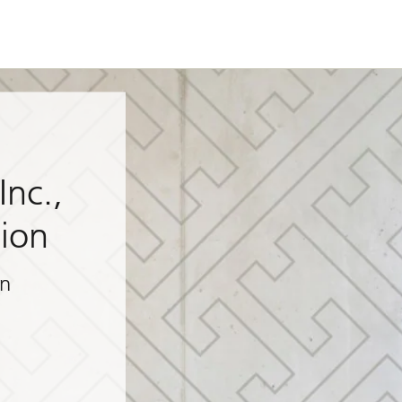
Inc.,
sion
an