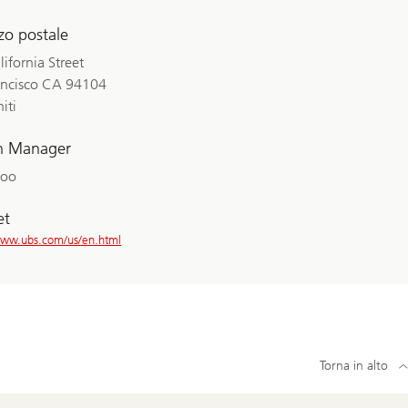
zzo postale
ifornia Street
ancisco CA 94104
niti
h Manager
Loo
et
www.ubs.com/us/en.html
Torna in alto