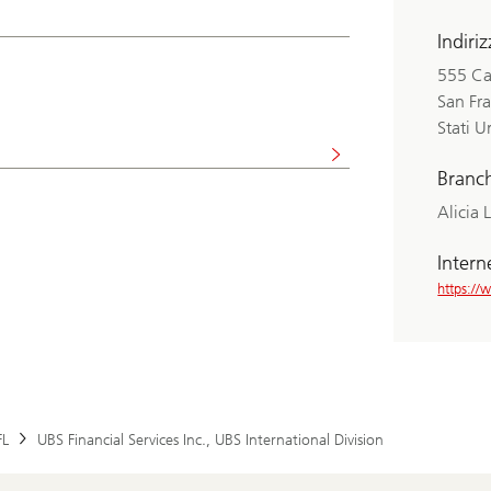
Indiri
555 Cal
San Fr
Stati U
Branc
Alicia 
Intern
https://
FL
UBS Financial Services Inc., UBS International Division