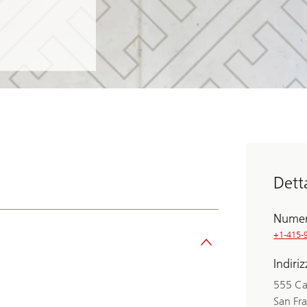
Dett
Numer
+1-415-
Indiri
555 Cal
San Fr