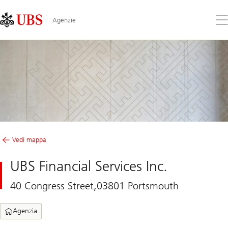
Skip
Content
Links
Area
Apr
Agenzie
il
me
Vedi mappa
UBS Financial Services Inc.
40 Congress Street,03801 Portsmouth
Agenzia