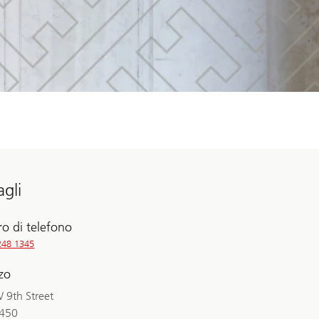
agli
o di telefono
248 1345
zzo
 9th Street
2450