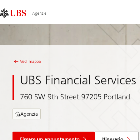
Skip
Content
Links
Area
Agenzie
Vedi mappa
UBS Financial Services 
760 SW 9th Street,97205 Portland
Agenzia
Fissare un appuntamento
Itinerario