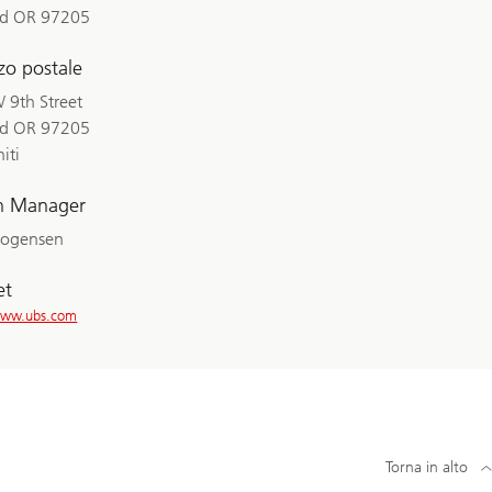
nd OR 97205
zzo postale
 9th Street
nd OR 97205
niti
h Manager
Hogensen
et
/www.ubs.com
Torna in alto