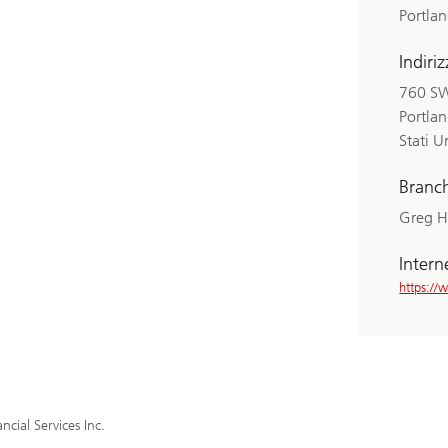
Portla
Indiri
760 SW
Portla
Stati U
Branc
Greg 
Intern
https:/
ncial Services Inc.