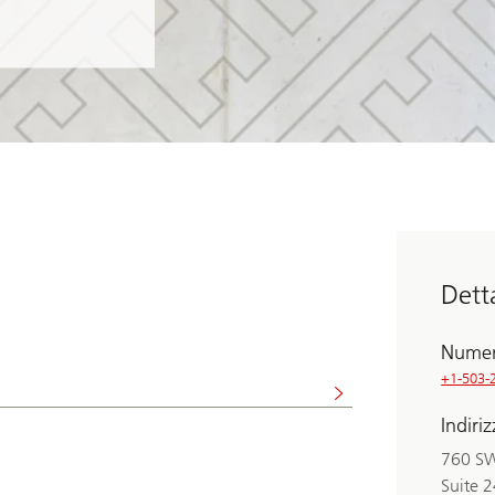
Dett
Numer
+1-503-
Indiri
760 SW
Suite 