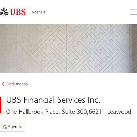
Skip
Content
Links
Area
Apr
Agenzie
il
me
Vedi mappa
UBS Financial Services Inc.
One Hallbrook Place, Suite 300,66211 Leawood
Agenzia