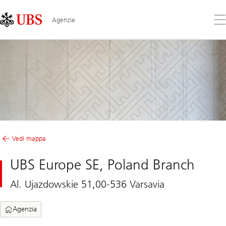
Skip
Content
Links
Area
Apr
Agenzie
il
me
Vedi mappa
UBS Europe SE, Poland Branch
Al. Ujazdowskie 51,00-536 Varsavia
Agenzia