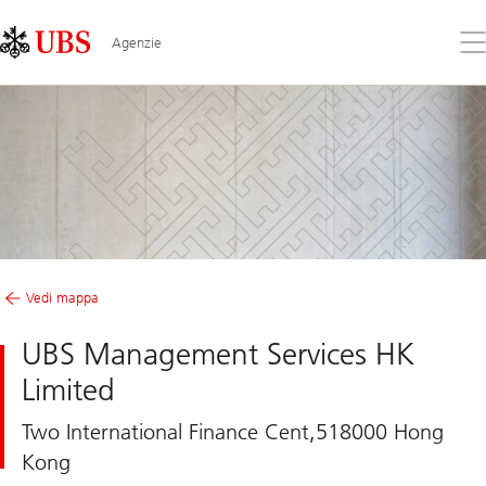
Skip
Content
Links
Area
Apr
Agenzie
il
me
Vedi mappa
UBS Management Services HK
Limited
Two International Finance Cent,518000 Hong
Kong