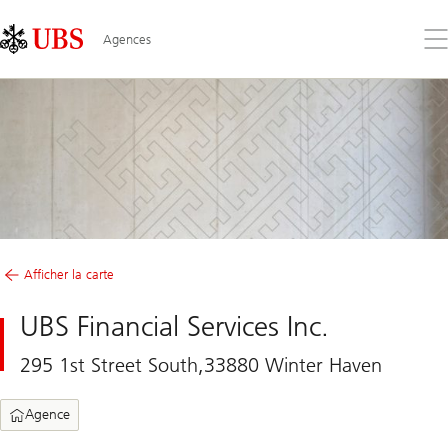
Skip
Content
Links
Area
Ouv
Agences
le
me
Afficher la carte
UBS Financial Services Inc.
295 1st Street South,33880 Winter Haven
Agence