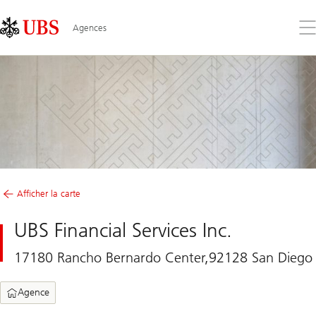
Skip
Content
Links
Area
Ouv
Agences
le
me
Afficher la carte
UBS Financial Services Inc.
17180 Rancho Bernardo Center,92128 San Diego
Agence