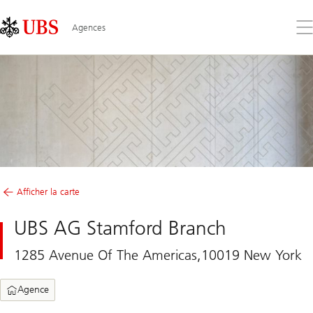
Skip
Content
Links
Area
Ouv
Agences
le
me
Afficher la carte
UBS AG Stamford Branch
1285 Avenue Of The Americas,10019 New York
Agence