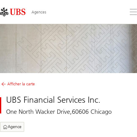
Skip
Content
Links
Area
Ouv
Agences
le
me
Afficher la carte
UBS Financial Services Inc.
One North Wacker Drive,60606 Chicago
Agence