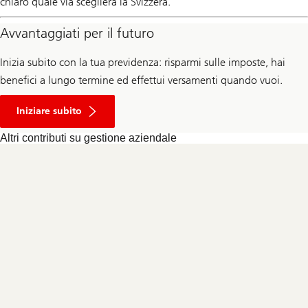
chiaro quale via sceglierà la Svizzera.
Avvantaggiati per il futuro
Inizia subito con la tua previdenza: risparmi sulle imposte, hai
benefici a lungo termine ed effettui versamenti quando vuoi.
Apertura
conto
Iniziare subito
previdenza
3a
Altri contributi su gestione aziendale