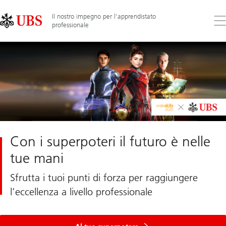
Skip
Content
Links
Area
Il nostro impegno per l’apprendistato
Apr
professionale
il
me
Con i superpoteri il futuro è nelle
tue mani
Sfrutta i tuoi punti di forza per raggiungere
l’eccellenza a livello professionale