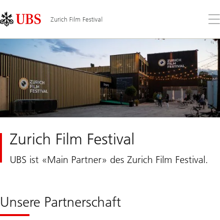
Skip
Content
Links
Area
Öff
Zurich Film Festival
Sie
da
Me
Zurich Film Festival
UBS ist «Main Partner» des Zurich Film Festival.
Unsere Partnerschaft