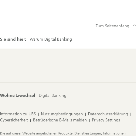
Zum Seitenanfang
Sie sind hier:
Warum Digital Banking
Footer
Navigation
Wohnsitzwechsel
Digital Banking
Information zu UBS
Nutzungsbedingungen
Datenschutzerklärung
Cybersicherheit
Betrügerische E-Mails melden
Privacy Settings
Legal
Die auf dieser Website angebotenen Produkte, Dienstleistungen, Informationen