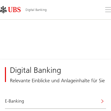
Skip
Content
Links
Area
Öff
Digital Banking
Sie
da
Me
Digital Banking
Relevante Einblicke und Anlageinhalte für Sie
E-Banking