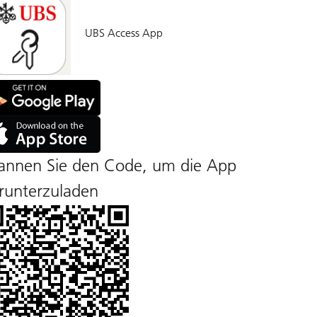
UBS Access App
en
S
en
ess
p
S
annen Sie den Code, um die App
gle
ess
y
p
runterzuladen
unter
m
le
p
re
unter