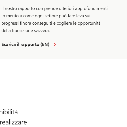
Il nostro rapporto comprende ulteriori approfondimenti
in merito a come ogni settore può fare leva sui
progressi finora conseguiti e cogliere le opportunità
della transizione svizzera.
Scarica il rapporto (EN)
Downhill
climb
–
leggete
il
nostro
ultimo
rapporto
ibilità.
realizzare