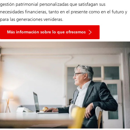
gestión patrimonial personalizadas que satisfagan sus
necesidades financieras, tanto en el presente como en el futuro y
para las generaciones venideras.
What
we
Más información sobre lo que ofrecemos
offer