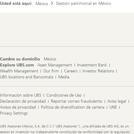
Usted está aquí:
Gestion patrimonial en México
México
Footer
Navigation
Cambie su domicilio
México
Explore UBS.com
Asset Management
Investment Bank
Wealth Management
Our firm
Careers
Investor Relations
UBS locations and Bancomats
Media
Información sobre UBS
Condiciones de Uso
Declaración de privacidad
Reportar correo fraudulento
Aviso legal
Avisos de privacidad
Politica de diversification de cartera
UNE
Privacy Settings
Legal
UBS Asesores México, S.A. de C.V. (“UBS Asesores”) , una afiliada de UBS AG, es un
Information
asesor en inversión no independiente constituido de conformidad con la regulación