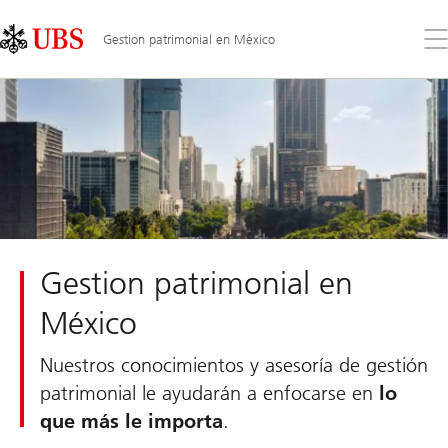
Skip
Content
Links
Area
Ab
Gestion patrimonial en México
el
me
Gestion patrimonial en
México
Nuestros conocimientos y asesoría de gestión
patrimonial le ayudarán a enfocarse en
lo
que más le importa
.