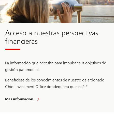
n
financieros
e
s
d
e
l
o
s
Acceso a nuestras perspectivas
M
u
financieras
l
t
i
m
i
l
La información que necesita para impulsar sus objetivos de
l
gestión patrimonial.
o
n
a
Benefíciese de los conocimientos de nuestro galardonado
r
Chief Investment Office dondequiera que esté.*
i
o
s
2
Más información
Acceso
0
a
2
nuestros
5
conocimientos