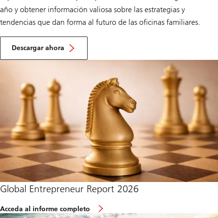
año y obtener información valiosa sobre las estrategias y
tendencias que dan forma al futuro de las oficinas familiares.
t
h
Descargar ahora
e
r
e
p
o
r
t
o
f
G
l
o
b
a
l
F
a
Global Entrepreneur Report 2026
m
i
l
o
Acceda al informe completo
y
f