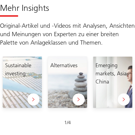
Mehr Insights
Original-Artikel und -Videos mit Analysen, Ansichten
und Meinungen von Experten zu einer breiten
Palette von Anlageklassen und Themen.
Sustainable
Alternatives
Emerging
investing
markets, Asia,
China
Folie
1
/
4
1-
4