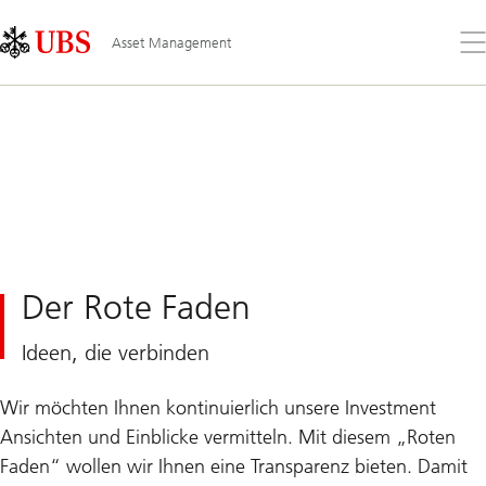
Skip
Content
Links
Area
Öff
Asset Management
Sie
da
Me
Der Rote Faden
Ideen, die verbinden
Wir möchten Ihnen kontinuierlich unsere Investment
Ansichten und Einblicke vermitteln. Mit diesem „Roten
Faden“ wollen wir Ihnen eine Transparenz bieten. Damit