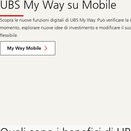
UBS My Way su Mobile
Scopra le nuove funzioni digitali di UBS My Way. Può verificare la 
momento, esplorare nuove idee di investimento e modificare il su
flessibile.
Scopra
UBS
My Way Mobile
Way
dal
suo
cellulare