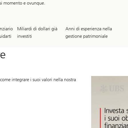
iasi momento e ovunque.
30
160
nziario
Miliardi di dollari già
Anni di esperienza nella
~
idarti
investiti
gestione patrimoniale
re
come integrare i suoi valori nella nostra