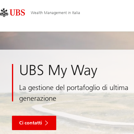
Skip
Content
Navigazione
Links
Area
principale
Wealth Management in Italia
UBS My Way
La gestione del portafoglio di ultima
generazione
per
approfondire
Ci contatti
con
uno