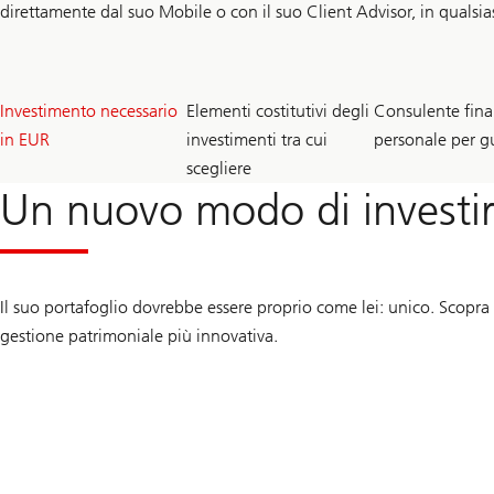
direttamente dal suo Mobile o con il suo Client Advisor, in quals
500
80
1
Investimento necessario
Elementi costitutivi degli
Consulente fina
K
+
+
in EUR
investimenti tra cui
personale per gu
scegliere
Un nuovo modo di investi
Il suo portafoglio dovrebbe essere proprio come lei: unico. Scopra 
gestione patrimoniale più innovativa.