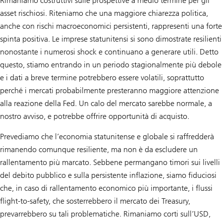
Rimaniamo costruttivi sulle prospettive a medio termine per gli
asset rischiosi. Riteniamo che una maggiore chiarezza politica,
anche con rischi macroeconomici persistenti, rappresenti una forte
spinta positiva. Le imprese statunitensi si sono dimostrate resilienti
nonostante i numerosi shock e continuano a generare utili. Detto
questo, stiamo entrando in un periodo stagionalmente più debole
e i dati a breve termine potrebbero essere volatili, soprattutto
perché i mercati probabilmente presteranno maggiore attenzione
alla reazione della Fed. Un calo del mercato sarebbe normale, a
nostro avviso, e potrebbe offrire opportunità di acquisto.
Prevediamo che l’economia statunitense e globale si raffredderà
rimanendo comunque resiliente, ma non è da escludere un
rallentamento più marcato. Sebbene permangano timori sui livelli
del debito pubblico e sulla persistente inflazione, siamo fiduciosi
che, in caso di rallentamento economico più importante, i flussi
flight-to-safety, che sosterrebbero il mercato dei Treasury,
prevarrebbero su tali problematiche. Rimaniamo corti sull’USD,