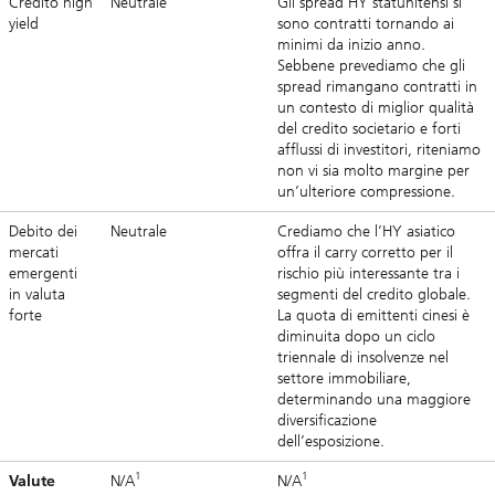
Credito high
Neutrale
Gli spread HY statunitensi si
yield
sono contratti tornando ai
minimi da inizio anno.
Sebbene prevediamo che gli
spread rimangano contratti in
un contesto di miglior qualità
del credito societario e forti
afflussi di investitori, riteniamo
non vi sia molto margine per
un’ulteriore compressione.
Debito dei
Neutrale
Crediamo che l’HY asiatico
mercati
offra il carry corretto per il
emergenti
rischio più interessante tra i
in valuta
segmenti del credito globale.
forte
La quota di emittenti cinesi è
diminuita dopo un ciclo
triennale di insolvenze nel
settore immobiliare,
determinando una maggiore
diversificazione
dell’esposizione.
1
1
Valute
N/A
N/A