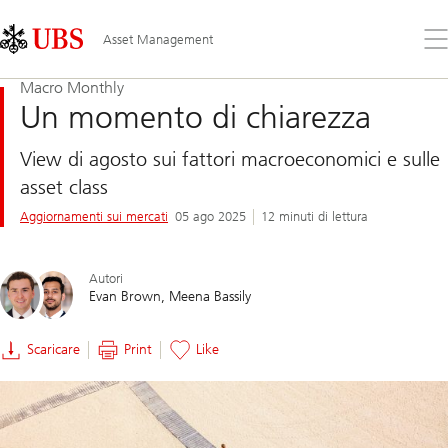
Skip
Content
Links
Area
Apr
Asset Management
il
me
Macro Monthly
Un momento di chiarezza
View di agosto sui fattori macroeconomici e sulle
asset class
Aggiornamenti sui mercati
05 ago 2025
12 minuti di lettura
Autori
Evan Brown
Meena Bassily
Scaricare
Print
Like