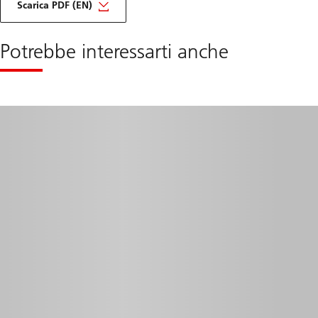
mensile,
Scarica PDF (EN)
agosto
2025
Potrebbe interessarti anche