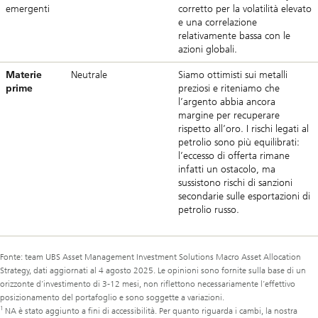
emergenti
corretto per la volatilità elevato
e una correlazione
relativamente bassa con le
azioni globali.
Materie
Neutrale
Siamo ottimisti sui metalli
prime
preziosi e riteniamo che
l’argento abbia ancora
margine per recuperare
rispetto all’oro. I rischi legati al
petrolio sono più equilibrati:
l’eccesso di offerta rimane
infatti un ostacolo, ma
sussistono rischi di sanzioni
secondarie sulle esportazioni di
petrolio russo.
Fonte: team UBS Asset Management Investment Solutions Macro Asset Allocation
Strategy, dati aggiornati al 4 agosto 2025. Le opinioni sono fornite sulla base di un
orizzonte d’investimento di 3-12 mesi, non riflettono necessariamente l’effettivo
posizionamento del portafoglio e sono soggette a variazioni.
1
NA è stato aggiunto a fini di accessibilità. Per quanto riguarda i cambi, la nostra