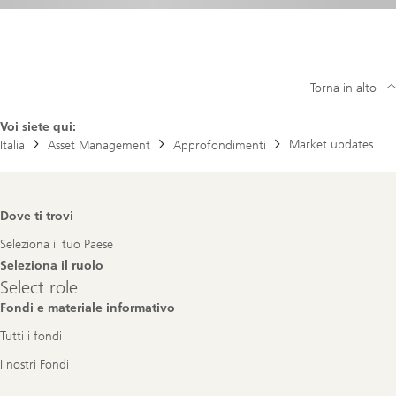
Torna in alto
Voi siete qui:
Market updates
Italia
Asset Management
Approfondimenti
Footer
Dove ti trovi
Navigation
Seleziona il tuo Paese
Seleziona il ruolo
Select
Select role
role
Fondi e materiale informativo
Tutti i fondi
I nostri Fondi