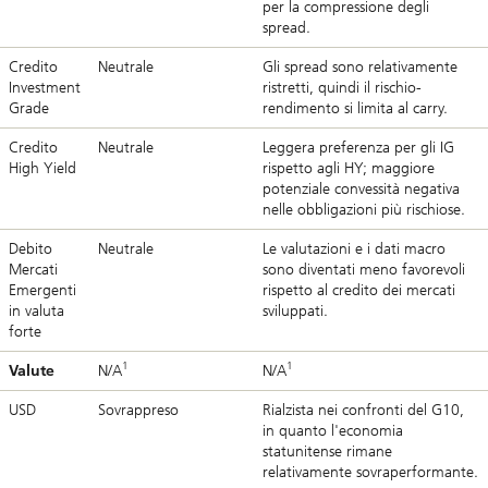
per la compressione degli
spread.
Credito
Neutrale
Gli spread sono relativamente
Investment
ristretti, quindi il rischio-
Grade
rendimento si limita al carry.
Credito
Neutrale
Leggera preferenza per gli IG
High Yield
rispetto agli HY; maggiore
potenziale convessità negativa
nelle obbligazioni più rischiose.
Debito
Neutrale
Le valutazioni e i dati macro
Mercati
sono diventati meno favorevoli
Emergenti
rispetto al credito dei mercati
in valuta
sviluppati.
forte
1
1
Valute
N/A
N/A
USD
Sovrappreso
Rialzista nei confronti del G10,
in quanto l'economia
statunitense rimane
relativamente sovraperformante.