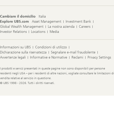
Cambiare il domicilio
Italia
Explore UBS.com
Asset Management
Investment Bank
Global Wealth Management
La nostra azienda
Careers
Investor Relations
Locations
Media
Informazioni su UBS
Condizioni di utilizzo
Dichiarazione sulla riservatezza
Segnalare e-mail fraudolente
Avvertenze legali
Informative e Normative
Reclami
Privacy Settings
Legal
I prodotti e servizi presentati in queste pagine non sono disponibili per persone
Information
residenti negli USA – per i residenti di altre nazioni, vogliate consultare le limitazioni di
vendita relative al servizio in questione.
© UBS 1998 - 2026. Tutti i diritti riservati.