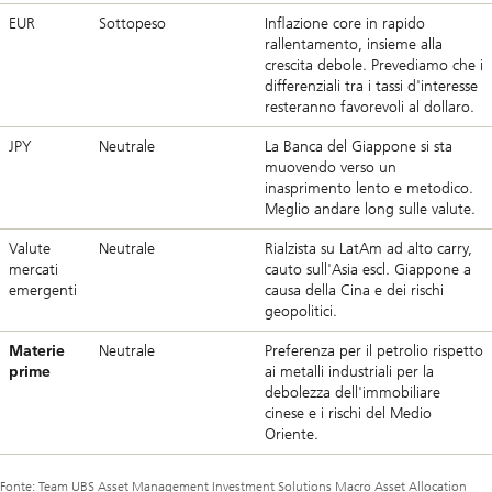
EUR
Sottopeso
Inflazione core in rapido
rallentamento, insieme alla
crescita debole. Prevediamo che i
differenziali tra i tassi d'interesse
resteranno favorevoli al dollaro.
JPY
Neutrale
La Banca del Giappone si sta
muovendo verso un
inasprimento lento e metodico.
Meglio andare long sulle valute.
Valute
Neutrale
Rialzista su LatAm ad alto carry,
mercati
cauto sull'Asia escl. Giappone a
emergenti
causa della Cina e dei rischi
geopolitici.
Materie
Neutrale
Preferenza per il petrolio rispetto
prime
ai metalli industriali per la
debolezza dell'immobiliare
cinese e i rischi del Medio
Oriente.
Fonte: Team UBS Asset Management Investment Solutions Macro Asset Allocation