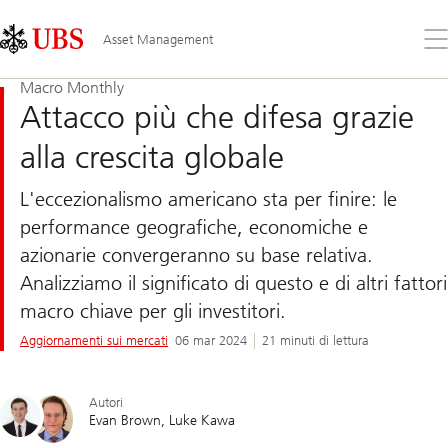
Skip
Content
Links
Area
Apr
Asset Management
il
me
Macro Monthly
Attacco più che difesa grazie
alla crescita globale
L'eccezionalismo americano sta per finire: le
performance geografiche, economiche e
azionarie convergeranno su base relativa.
Analizziamo il significato di questo e di altri fattori
macro chiave per gli investitori.
Aggiornamenti sui mercati
06 mar 2024
21 minuti di lettura
Autori
Evan Brown
Luke Kawa