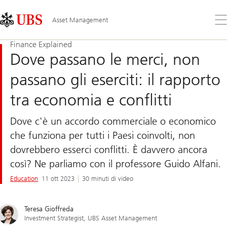
Skip
Content
Links
Area
Apr
Asset Management
il
me
Finance Explained
Dove passano le merci, non
passano gli eserciti: il rapporto
tra economia e conflitti
Dove c'è un accordo commerciale o economico
che funziona per tutti i Paesi coinvolti, non
dovrebbero esserci conflitti. È davvero ancora
così? Ne parliamo con il professore Guido Alfani.
Education
11 ott 2023
30 minuti di video
Teresa Gioffreda
Investment Strategist, UBS Asset Management