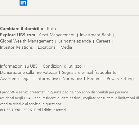
Cambiare il domicilio
Italia
Explore UBS.com
Asset Management
Investment Bank
Global Wealth Management
La nostra azienda
Careers
Investor Relations
Locations
Media
Informazioni su UBS
Condizioni di utilizzo
Dichiarazione sulla riservatezza
Segnalare e-mail fraudolente
Avvertenze legali
Informative e Normative
Reclami
Privacy Settings
Legal
I prodotti e servizi presentati in queste pagine non sono disponibili per persone
Information
residenti negli USA – per i residenti di altre nazioni, vogliate consultare le limitazioni di
vendita relative al servizio in questione.
© UBS 1998 - 2026. Tutti i diritti riservati.