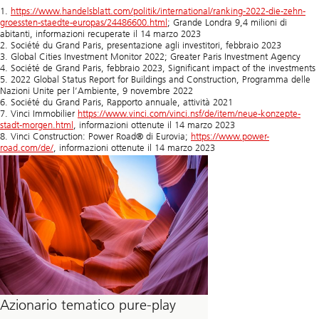
1.
https://www.handelsblatt.com/politik/international/ranking-2022-die-zehn-
groessten-staedte-europas/24486600.html
; Grande Londra 9,4 milioni di
abitanti, informazioni recuperate il 14 marzo 2023
2. Société du Grand Paris, presentazione agli investitori, febbraio 2023
3. Global Cities Investment Monitor 2022; Greater Paris Investment Agency
4. Société de Grand Paris, febbraio 2023, Significant impact of the investments
5. 2022 Global Status Report for Buildings and Construction, Programma delle
Nazioni Unite per l’Ambiente, 9 novembre 2022
6. Société du Grand Paris, Rapporto annuale, attività 2021
7. Vinci Immobilier
https://www.vinci.com/vinci.nsf/de/item/neue-konzepte-
stadt-morgen.html
, informazioni ottenute il 14 marzo 2023
8. Vinci Construction: Power Road® di Eurovia;
https://www.power-
road.com/de/
, informazioni ottenute il 14 marzo 2023
Azionario tematico pure-play