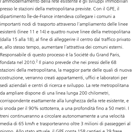
l’ammodernamento della rete esistente e gli sviluppi immobiliari
presso le stazioni della metropolitana previste. Con il GPE, il
dipartimento Île-de-France intendeva collegare i comuni a
importanti nodi di trasporto attraverso l'ampliamento delle linee
esistenti (linee 11 e 14) e quattro nuove linee della metropolitana
(dalla 15 alla 18), al fine di alleggerire il centro dal traffico privato
e, allo stesso tempo, aumentare l'attrattiva dei comuni esterni.
Responsabile di questo processo è la Société du Grand Paris,
2
fondata nel 2010.
Il piano prevede che nei pressi delle 68
stazioni della metropolitana, la maggior parte delle quali di nuova
costruzione, verranno creati appartamenti, uffici e laboratori per
sedi aziendali e centri di ricerca e sviluppo. La rete metropolitana
da ampliare dispone di una linea lunga 200 chilometri,
corrispondente esattamente alla lunghezza della rete esistente, e
si snoda per il 90% sottoterra, a una profondità fino a 50 metri. I
treni continueranno a circolare autonomamente a una velocità
media di 65 km/h e trasporteranno oltre 3 milioni di passeggeri al
giorno. Allo stato attuale, il GPE conta 158 cantieri e 29 frese