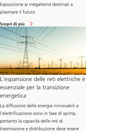
Esposizione ai megatrend destinati a
plasmare il futuro
c
Scopri di più
i
r
c
a
A
z
i
o
n
a
r
L'espansione delle reti elettriche è
i
o
essenziale per la transizione
t
e
energetica
m
a
La diffusione delle energie rinnovabili e
t
i
l'elettrificazione sono in fase di spinta,
c
pertanto la capacità delle reti di
o
p
trasmissione e distribuzione deve essere
u