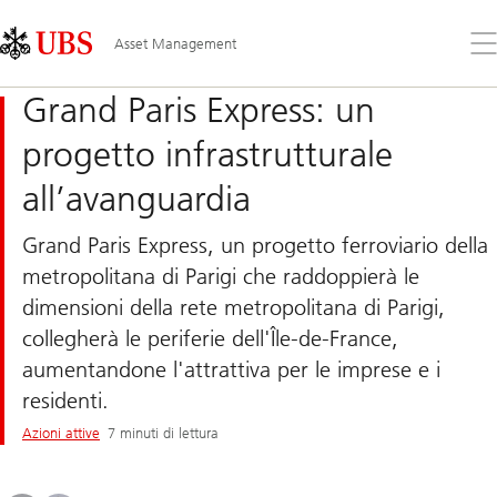
Skip
Content
Links
Area
Apr
Asset Management
il
me
Grand Paris Express: un
progetto infrastrutturale
all’avanguardia
Grand Paris Express, un progetto ferroviario della
metropolitana di Parigi che raddoppierà le
dimensioni della rete metropolitana di Parigi,
collegherà le periferie dell'Île-de-France,
aumentandone l'attrattiva per le imprese e i
residenti.
Azioni attive
7 minuti di lettura