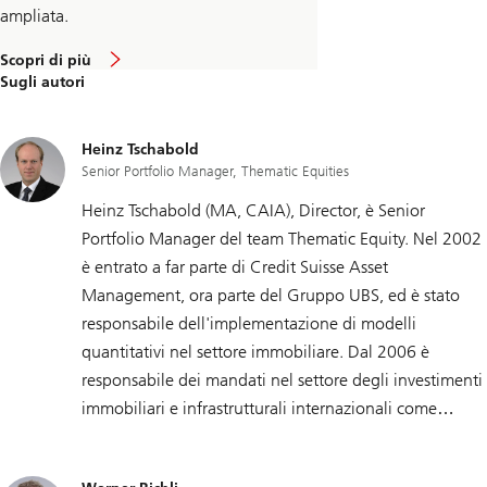
r
ampliata.
e
-
c
Scopri di più
p
i
Sugli autori
l
r
a
c
y
a
L
Heinz Tschabold
'
Senior Portfolio Manager, Thematic Equities
e
s
Heinz Tschabold (MA, CAIA), Director, è Senior
p
a
Portfolio Manager del team Thematic Equity. Nel 2002
n
s
è entrato a far parte di Credit Suisse Asset
i
Management, ora parte del Gruppo UBS, ed è stato
o
n
responsabile dell'implementazione di modelli
e
d
quantitativi nel settore immobiliare. Dal 2006 è
e
responsabile dei mandati nel settore degli investimenti
l
l
immobiliari e infrastrutturali internazionali come
e
Senior Portfolio Manager ed è anche responsabile
r
e
della selezione di società e fondi. Prima di entrare in
t