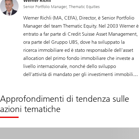
Werner Richli
i
Credit Suisse, Heinz ha lavorato come analista presso
e
Senior Portfolio Manager, Thematic Equities
UBS Warburg e consulente per aziende svizzere nei
l
e
settori di costruzioni, macchinari e ingegneria elettrica.
Werner Richli (MA, CEFA), Director, è Senior Portfolio
t
t
Heinz ha conseguito una laurea in Economia aziendale
Manager del team Thematic Equity. Nel 2003 Werner è
r
presso l'Università di San Gallo, un master in Finanza
entrato a far parte di Credit Suisse Asset Management,
i
c
ed è Chartered Alternative Investment Analyst (CAIA).
ora parte del Gruppo UBS, dove ha sviluppato la
h
ricerca immobiliare ed è stato responsabile dell'asset
e
è
allocation del primo fondo immobiliare che investe a
e
s
livello internazionale, nonché dello sviluppo
s
dell'attività di mandato per gli investimenti immobiliari
e
n
internazionali. A partire dal 1987, Werner ha lavorato
z
i
come analista finanziario presso Credit Suisse
a
Approfondimenti di tendenza sulle
Investment Banking e ha assistito diverse società
l
e
azioni tematiche
svizzere nelle loro offerte pubbliche iniziali. Ha
p
conseguito un master in Business Administration
e
r
presso l'Università di Zurigo ed è Certified European
l
a
Financial Analyst (CEFA).
t