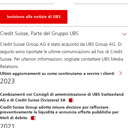
Iscrizione alle notizie di UBS
Credit Suisse, Parte del Gruppo UBS
Credit Suisse Group AG è stato acquisito da UBS Group AG. Di
seguito sono riportate le ultime comunicazioni ad hoc di Credit
Suisse. Per ulteriori informazioni, vogliate contattare UBS Media
Relations.
Ultimi aggiornamenti su come continuiamo a servire i clienti
2023
Cambiamenti nei Consigli di amministrazione di UBS Switzerland
Click
AG e di Credit Suisse (Svizzera) SA
link
Credit Suisse Group adotta misure decisive per rafforzare
to
preventivamente la liquidità e annuncia offerte pubbliche per
download
Click
file.
titoli di debito
link
2021
to