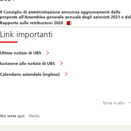
download
file.
Il Consiglio di amministrazione annuncia aggiornamenti delle
proposte all’Assemblea generale annuale degli azionisti 2021 e del
Click
Rapporto sulle retribuzioni 2020
link
to
Link importanti
download
file.
Ultime notizie di UBS
Iscrizione alle notizie di UBS
Calendario aziendale (inglese)
Torna in alto
Voi siete qui:
Media