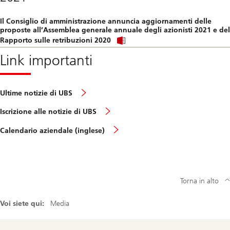
download
file.
Il Consiglio di amministrazione annuncia aggiornamenti delle
proposte all’Assemblea generale annuale degli azionisti 2021 e del
Click
Rapporto sulle retribuzioni 2020
link
to
Link importanti
download
file.
Ultime notizie di UBS
Iscrizione alle notizie di UBS
Calendario aziendale (inglese)
Torna in alto
Voi siete qui:
Media