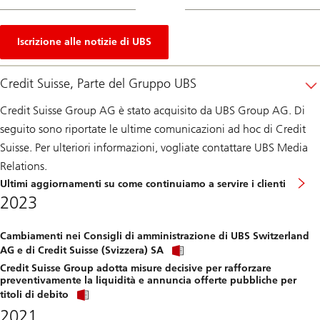
Iscrizione alle notizie di UBS
Credit Suisse, Parte del Gruppo UBS
Credit Suisse Group AG è stato acquisito da UBS Group AG. Di
seguito sono riportate le ultime comunicazioni ad hoc di Credit
Suisse. Per ulteriori informazioni, vogliate contattare UBS Media
Relations.
Ultimi aggiornamenti su come continuiamo a servire i clienti
2023
Cambiamenti nei Consigli di amministrazione di UBS Switzerland
Click
AG e di Credit Suisse (Svizzera) SA
link
Credit Suisse Group adotta misure decisive per rafforzare
to
preventivamente la liquidità e annuncia offerte pubbliche per
download
Click
file.
titoli di debito
link
2021
to