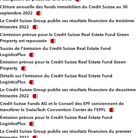
link
Clôture annuelle des fonds immobiliers du Credit Suisse au 30
to
Click
download
septembre 2022
link
file.
Le Credit Suisse Group publie ses résultats financiers du troisième
to
Click
download
trimestre 2022
link
file.
L’émission prévue pour le Credit Suisse Real Estate Fund Green
to
Click
download
Property est repoussée
link
file.
Succès de l’émission du Credit Suisse Real Estate Fund
to
Click
download
LogisticsPlus
link
file.
Émission prévue pour le Credit Suisse Real Estate Fund Green
to
Click
download
Property
link
file.
Détails sur l’émission du Credit Suisse Real Estate Fund
to
Click
download
LogisticsPlus
link
file.
Le Credit Suisse Group publie ses résultats financiers du deuxième
to
Click
download
trimestre 2022
link
file.
Credit Suisse Funds AG et le Conseil des EPF conviennent de
to
Click
download
transférer le SwissTech Convention Center de l’EPFL
link
file.
Émission prévue pour le Credit Suisse Real Estate Fund
to
Click
downloa
LogisticsPlus
link
file.
Le Credit Suisse Group publie ses résultats financiers du premier
to
Click
download
trimestre 2022