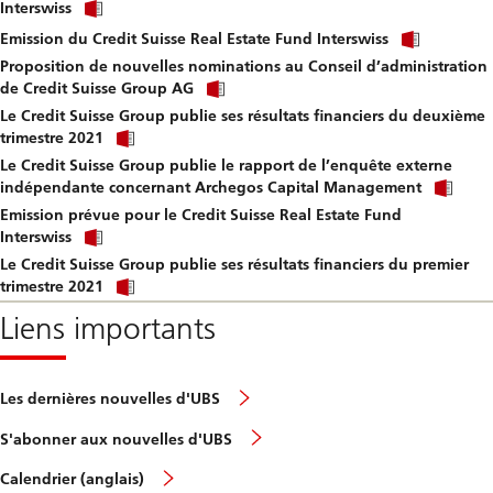
Click
download
Interswiss
link
file.
Click
to
Emission du Credit Suisse Real Estate Fund Interswiss
link
download
Proposition de nouvelles nominations au Conseil d’administration
to
file.
Click
downlo
de Credit Suisse Group AG
link
file.
Le Credit Suisse Group publie ses résultats financiers du deuxième
to
Click
download
trimestre 2021
link
file.
Le Credit Suisse Group publie le rapport de l’enquête externe
to
Clic
download
indépendante concernant Archegos Capital Management
link
file.
Emission prévue pour le Credit Suisse Real Estate Fund
to
Click
dow
Interswiss
link
file.
Le Credit Suisse Group publie ses résultats financiers du premier
to
Click
download
trimestre 2021
link
file.
to
Liens importants
download
file.
Les dernières nouvelles d'UBS
S'abonner aux nouvelles d'UBS
Calendrier (anglais)