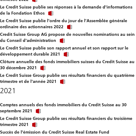
link
file.
Le Credit Suisse publie ses réponses à la demande d'informations
to
Click
download
de la Fondation Ethos
link
file.
Le Credit Suisse publie l'ordre du jour de l'Assemblée générale
to
Click
download
ordinaire des actionnaires 2022
link
file.
Credit Suisse Group AG propose de nouvelles nominations au sein
to
Click
download
du Conseil d'administration
link
file.
Le Credit Suisse publie son rapport annuel et son rapport sur le
to
Click
download
développement durable 2021
link
file.
Clôture annuelle des fonds immobiliers suisses du Credit Suisse au
to
Click
download
30 décembre 2021
link
file.
Le Credit Suisse Group publie ses résultats financiers du quatrième
to
Click
download
trimestre et de l'année 2021
link
file.
2021
to
download
file.
Comptes annuels des fonds immobiliers du Credit Suisse au 30
Click
septembre 2021
link
Le Credit Suisse Group publie ses résultats financiers du troisième
to
Click
download
trimestre 2021
link
file.
Succès de l’émission du Credit Suisse Real Estate Fund
to