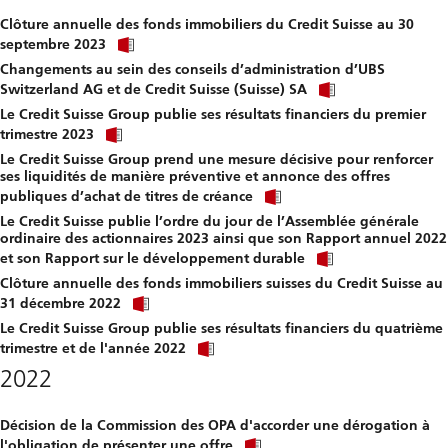
file.
Clôture annuelle des fonds immobiliers du Credit Suisse au 30
Click
septembre 2023
link
Changements au sein des conseils d’administration d’UBS
to
Click
download
Switzerland AG et de Credit Suisse (Suisse) SA
link
file.
Le Credit Suisse Group publie ses résultats financiers du premier
to
Click
download
trimestre 2023
link
file.
Le Credit Suisse Group prend une mesure décisive pour renforcer
to
ses liquidités de manière préventive et annonce des offres
download
Click
file.
publiques d’achat de titres de créance
link
Le Credit Suisse publie l’ordre du jour de l’Assemblée générale
to
ordinaire des actionnaires 2023 ainsi que son Rapport annuel 2022
download
Click
file.
et son Rapport sur le développement durable
link
Clôture annuelle des fonds immobiliers suisses du Credit Suisse au
to
Click
download
31 décembre 2022
link
file.
Le Credit Suisse Group publie ses résultats financiers du quatrième
to
Click
download
trimestre et de l'année 2022
link
file.
2022
to
download
file.
Décision de la Commission des OPA d'accorder une dérogation à
Click
l'obligation de présenter une offre