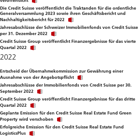
veröffentlicht
link
file.
Die Credit Suisse veröffentlicht die Traktanden für die ordentliche
to
Generalversammlung 2023 sowie ihren Geschäftsbericht und
download
Click
file.
Nachhaltigkeitsbericht für 2022
link
Jahresabschlüsse der Schweizer Immobilienfonds von Credit Suisse
to
Click
download
per 31. Dezember 2022
link
file.
Credit Suisse Group veröffentlicht Finanzergebnisse für das vierte
to
Click
download
Quartal 2022
link
file.
2022
to
download
file.
Entscheid der Übernahmekommission zur Gewährung einer
Click
Ausnahme von der Angebotspflicht
link
Jahresabschlüsse der Immobilienfonds von Credit Suisse per 30.
to
Click
download
September 2022
link
file.
Credit Suisse Group veröffentlicht Finanzergebnisse für das dritte
to
Click
download
Quartal 2022
link
file.
Geplante Emission für den Credit Suisse Real Estate Fund Green
to
Click
download
Property wird verschoben
link
file.
Erfolgreiche Emission für den Credit Suisse Real Estate Fund
to
Click
download
LogisticsPlus
link
file.