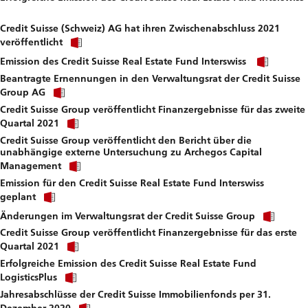
Click
download
link
file.
Credit Suisse (Schweiz) AG hat ihren Zwischenabschluss 2021
to
Click
download
veröffentlicht
link
file.
Click
to
Emission des Credit Suisse Real Estate Fund Interswiss
link
download
Beantragte Ernennungen in den Verwaltungsrat der Credit Suisse
to
file.
Click
downl
Group AG
link
file.
Credit Suisse Group veröffentlicht Finanzergebnisse für das zweite
to
Click
download
Quartal 2021
link
file.
Credit Suisse Group veröffentlicht den Bericht über die
to
unabhängige externe Untersuchung zu Archegos Capital
download
Click
file.
Management
link
Emission für den Credit Suisse Real Estate Fund Interswiss
to
Click
download
geplant
link
file.
Click
to
Änderungen im Verwaltungsrat der Credit Suisse Group
link
download
Credit Suisse Group veröffentlicht Finanzergebnisse für das erste
to
file.
Click
down
Quartal 2021
link
file.
Erfolgreiche Emission des Credit Suisse Real Estate Fund
to
Click
download
LogisticsPlus
link
file.
Jahresabschlüsse der Credit Suisse Immobilienfonds per 31.
to
Click
download