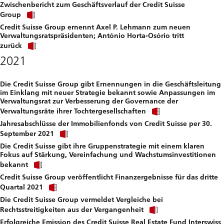
Zwischenbericht zum Geschäftsverlauf der Credit Suisse
to
Click
download
Group
link
file.
Credit Suisse Group ernennt Axel P. Lehmann zum neuen
to
Verwaltungsratspräsidenten; António Horta-Osório tritt
download
Click
file.
zurück
link
2021
to
download
file.
Die Credit Suisse Group gibt Ernennungen in die Geschäftsleitung
im Einklang mit neuer Strategie bekannt sowie Anpassungen im
Verwaltungsrat zur Verbesserung der Governance der
Click
Verwaltungsräte ihrer Tochtergesellschaften
link
Jahresabschlüsse der Immobilienfonds von Credit Suisse per 30.
to
Click
download
September 2021
link
file.
Die Credit Suisse gibt ihre Gruppenstrategie mit einem klaren
to
Fokus auf Stärkung, Vereinfachung und Wachstumsinvestitionen
download
Click
file.
bekannt
link
Credit Suisse Group veröffentlicht Finanzergebnisse für das dritte
to
Click
download
Quartal 2021
link
file.
Die Credit Suisse Group vermeldet Vergleiche bei
to
Click
download
Rechtsstreitigkeiten aus der Vergangenheit
link
file.
Erfolgreiche Emission des Credit Suisse Real Estate Fund Interswiss
to