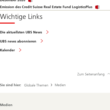
Dezember 2020
link
file.
Click
to
Emission des Credit Suisse Real Estate Fund LogisticsPlus
link
download
to
Wichtige Links
file.
dow
file.
Die aktuellsten UBS News
UBS news abonnieren
Kalender
Zum Seitenanfang
Sie sind hier:
Medien
Globale Themen
Footer
Medien
Navigation