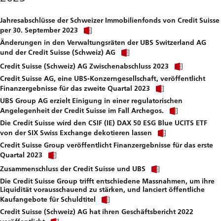
download
file.
Jahresabschlüsse der Schweizer Immobilienfonds von Credit Suisse
Click
per 30. September 2023
link
Änderungen in den Verwaltungsräten der UBS Switzerland AG
to
Click
download
und der Credit Suisse (Schweiz) AG
link
file.
Click
to
Credit Suisse (Schweiz) AG Zwischenabschluss 2023
link
download
Credit Suisse AG, eine UBS-Konzerngesellschaft, veröffentlicht
to
file.
Click
downloa
Finanzergebnisse für das zweite Quartal 2023
link
file.
UBS Group AG erzielt Einigung in einer regulatorischen
to
Click
download
Angelegenheit der Credit Suisse im Fall Archegos.
link
file.
Die Credit Suisse wird den CSIF (IE) DAX 50 ESG Blue UCITS ETF
to
Click
download
von der SIX Swiss Exchange dekotieren lassen
link
file.
Credit Suisse Group veröffentlicht Finanzergebnisse für das erste
to
Click
download
Quartal 2023
link
file.
Click
to
Zusammenschluss der Credit Suisse und UBS
link
download
Die Credit Suisse Group trifft entschiedene Massnahmen, um ihre
to
file.
Liquidität vorausschauend zu stärken, und lanciert öffentliche
download
Click
file.
Kaufangebote für Schuldtitel
link
Credit Suisse (Schweiz) AG hat ihren Geschäftsbericht 2022
to
Click
download