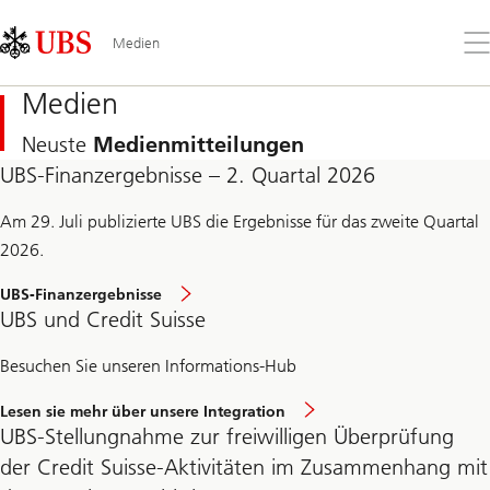
Skip
Content
Links
Area
Öff
Medien
Sie
da
Medien
Me
Neuste
Medienmitteilungen
UBS-Finanzergebnisse – 2. Quartal 2026
Am 29. Juli publizierte UBS die Ergebnisse für das zweite Quartal
2026.
UBS-Finanzergebnisse
UBS und Credit Suisse
Besuchen Sie unseren Informations-Hub
Lesen sie mehr über unsere Integration
UBS‑Stellungnahme zur freiwilligen Überprüfung
der Credit Suisse-Aktivitäten im Zusammenhang mit