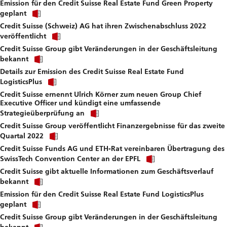
Emission für den Credit Suisse Real Estate Fund Green Property
to
Click
download
geplant
link
file.
Credit Suisse (Schweiz) AG hat ihren Zwischenabschluss 2022
to
Click
download
veröffentlicht
link
file.
Credit Suisse Group gibt Veränderungen in der Geschäftsleitung
to
Click
download
bekannt
link
file.
Details zur Emission des Credit Suisse Real Estate Fund
to
Click
download
LogisticsPlus
link
file.
Credit Suisse ernennt Ulrich Körner zum neuen Group Chief
to
Executive Officer und kündigt eine umfassende
download
Click
file.
Strategieüberprüfung an
link
Credit Suisse Group veröffentlicht Finanzergebnisse für das zweite
to
Click
download
Quartal 2022
link
file.
Credit Suisse Funds AG und ETH-Rat vereinbaren Übertragung des
to
Click
download
SwissTech Convention Center an der EPFL
link
file.
Credit Suisse gibt aktuelle Informationen zum Geschäftsverlauf
to
Click
download
bekannt
link
file.
Emission für den Credit Suisse Real Estate Fund LogisticsPlus
to
Click
download
geplant
link
file.
Credit Suisse Group gibt Veränderungen in der Geschäftsleitung
to
Click
download