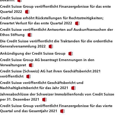
bekannt
link
file.
Credit Suisse Group veröffentlicht Finanzergebnisse für das erste
to
Click
download
Quartal 2022
link
file.
Credit Suisse erhöht Rückstellungen für Rechtsstreitigkeiten;
to
Click
download
Erwartet Verlust für das erste Quartal 2022
link
file.
Credit Suisse veröffentlicht Antworten auf Auskunftsersuchen der
to
Click
download
Ethos Stiftung
link
file.
Die Credit Suisse veröffentlicht die Traktanden für die ordentliche
to
Click
download
Generalversammlung 2022
link
file.
Click
to
Ankündigung der Credit Suisse Group
link
download
Credit Suisse Group AG beantragt Ernennungen in den
to
file.
Click
download
Verwaltungsrat
link
file.
Credit Suisse (Schweiz) AG hat ihren Geschäftsbericht 2021
to
Click
download
veröffentlicht
link
file.
Credit Suisse veröffentlicht Geschäftsbericht und
to
Click
download
Nachhaltigkeitsbericht für das Jahr 2021
link
file.
Jahresabschlüsse der Schweizer Immobilienfonds von Credit Suisse
to
Click
download
per 31. Dezember 2021
link
file.
Credit Suisse Group veröffentlicht Finanzergebnisse für das vierte
to
Click
download
Quartal und das Gesamtjahr 2021
link
file.