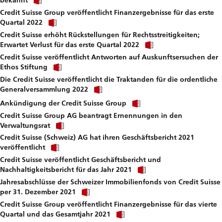
bekannt
link
file.
Credit Suisse Group veröffentlicht Finanzergebnisse für das erste
to
Click
download
Quartal 2022
link
file.
Credit Suisse erhöht Rückstellungen für Rechtsstreitigkeiten;
to
Click
download
Erwartet Verlust für das erste Quartal 2022
link
file.
Credit Suisse veröffentlicht Antworten auf Auskunftsersuchen der
to
Click
download
Ethos Stiftung
link
file.
Die Credit Suisse veröffentlicht die Traktanden für die ordentliche
to
Click
download
Generalversammlung 2022
link
file.
Click
to
Ankündigung der Credit Suisse Group
link
download
Credit Suisse Group AG beantragt Ernennungen in den
to
file.
Click
download
Verwaltungsrat
link
file.
Credit Suisse (Schweiz) AG hat ihren Geschäftsbericht 2021
to
Click
download
veröffentlicht
link
file.
Credit Suisse veröffentlicht Geschäftsbericht und
to
Click
download
Nachhaltigkeitsbericht für das Jahr 2021
link
file.
Jahresabschlüsse der Schweizer Immobilienfonds von Credit Suisse
to
Click
download
per 31. Dezember 2021
link
file.
Credit Suisse Group veröffentlicht Finanzergebnisse für das vierte
to
Click
download
Quartal und das Gesamtjahr 2021
link
file.