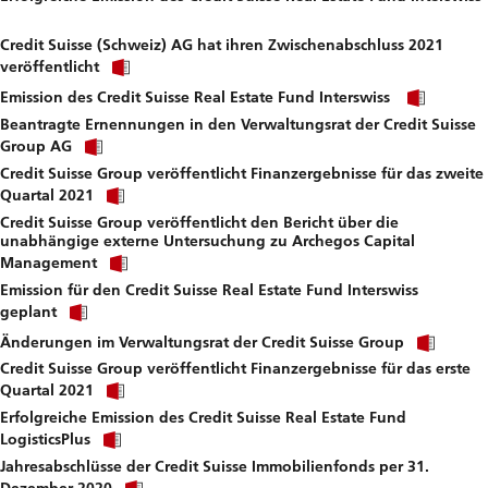
Click
download
link
file.
Credit Suisse (Schweiz) AG hat ihren Zwischenabschluss 2021
to
Click
download
veröffentlicht
link
file.
Click
to
Emission des Credit Suisse Real Estate Fund Interswiss
link
download
Beantragte Ernennungen in den Verwaltungsrat der Credit Suisse
to
file.
Click
downl
Group AG
link
file.
Credit Suisse Group veröffentlicht Finanzergebnisse für das zweite
to
Click
download
Quartal 2021
link
file.
Credit Suisse Group veröffentlicht den Bericht über die
to
unabhängige externe Untersuchung zu Archegos Capital
download
Click
file.
Management
link
Emission für den Credit Suisse Real Estate Fund Interswiss
to
Click
download
geplant
link
file.
Click
to
Änderungen im Verwaltungsrat der Credit Suisse Group
link
download
Credit Suisse Group veröffentlicht Finanzergebnisse für das erste
to
file.
Click
down
Quartal 2021
link
file.
Erfolgreiche Emission des Credit Suisse Real Estate Fund
to
Click
download
LogisticsPlus
link
file.
Jahresabschlüsse der Credit Suisse Immobilienfonds per 31.
to
Click
download