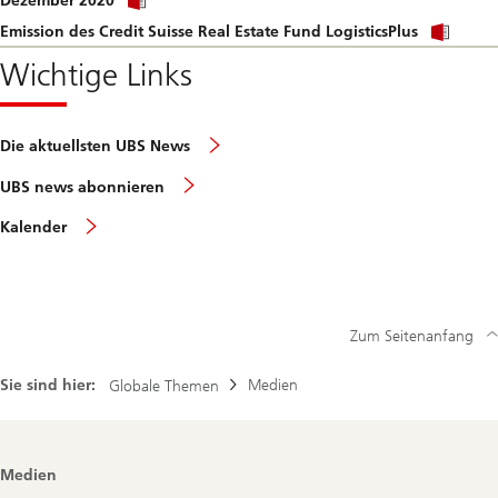
Dezember 2020
link
file.
Click
to
Emission des Credit Suisse Real Estate Fund LogisticsPlus
link
download
to
Wichtige Links
file.
dow
file.
Die aktuellsten UBS News
UBS news abonnieren
Kalender
Zum Seitenanfang
Sie sind hier:
Medien
Globale Themen
Footer
Medien
Navigation