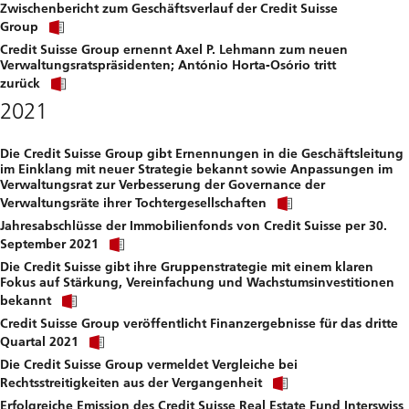
Zwischenbericht zum Geschäftsverlauf der Credit Suisse
to
Click
download
Group
link
file.
Credit Suisse Group ernennt Axel P. Lehmann zum neuen
to
Verwaltungsratspräsidenten; António Horta-Osório tritt
download
Click
file.
zurück
link
2021
to
download
file.
Die Credit Suisse Group gibt Ernennungen in die Geschäftsleitung
im Einklang mit neuer Strategie bekannt sowie Anpassungen im
Verwaltungsrat zur Verbesserung der Governance der
Click
Verwaltungsräte ihrer Tochtergesellschaften
link
Jahresabschlüsse der Immobilienfonds von Credit Suisse per 30.
to
Click
download
September 2021
link
file.
Die Credit Suisse gibt ihre Gruppenstrategie mit einem klaren
to
Fokus auf Stärkung, Vereinfachung und Wachstumsinvestitionen
download
Click
file.
bekannt
link
Credit Suisse Group veröffentlicht Finanzergebnisse für das dritte
to
Click
download
Quartal 2021
link
file.
Die Credit Suisse Group vermeldet Vergleiche bei
to
Click
download
Rechtsstreitigkeiten aus der Vergangenheit
link
file.
Erfolgreiche Emission des Credit Suisse Real Estate Fund Interswiss
to