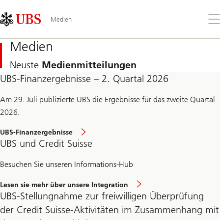
Skip
Content
Links
Area
Öff
Medien
Sie
da
Medien
Me
Neuste
Medienmitteilungen
UBS-Finanzergebnisse – 2. Quartal 2026
Am 29. Juli publizierte UBS die Ergebnisse für das zweite Quartal
2026.
UBS-Finanzergebnisse
UBS und Credit Suisse
Besuchen Sie unseren Informations-Hub
Lesen sie mehr über unsere Integration
UBS‑Stellungnahme zur freiwilligen Überprüfung
der Credit Suisse-Aktivitäten im Zusammenhang mit