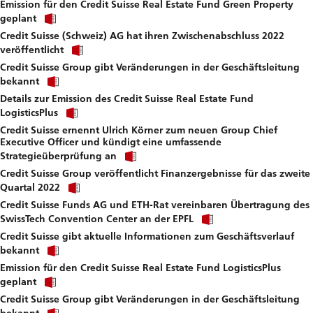
Emission für den Credit Suisse Real Estate Fund Green Property
to
Click
download
geplant
link
file.
Credit Suisse (Schweiz) AG hat ihren Zwischenabschluss 2022
to
Click
download
veröffentlicht
link
file.
Credit Suisse Group gibt Veränderungen in der Geschäftsleitung
to
Click
download
bekannt
link
file.
Details zur Emission des Credit Suisse Real Estate Fund
to
Click
download
LogisticsPlus
link
file.
Credit Suisse ernennt Ulrich Körner zum neuen Group Chief
to
Executive Officer und kündigt eine umfassende
download
Click
file.
Strategieüberprüfung an
link
Credit Suisse Group veröffentlicht Finanzergebnisse für das zweite
to
Click
download
Quartal 2022
link
file.
Credit Suisse Funds AG und ETH-Rat vereinbaren Übertragung des
to
Click
download
SwissTech Convention Center an der EPFL
link
file.
Credit Suisse gibt aktuelle Informationen zum Geschäftsverlauf
to
Click
download
bekannt
link
file.
Emission für den Credit Suisse Real Estate Fund LogisticsPlus
to
Click
download
geplant
link
file.
Credit Suisse Group gibt Veränderungen in der Geschäftsleitung
to
Click
download