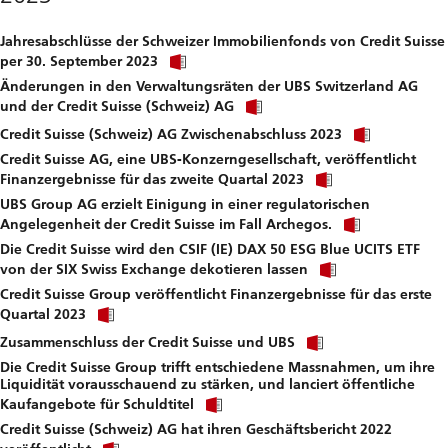
download
file.
Jahresabschlüsse der Schweizer Immobilienfonds von Credit Suisse
Click
per 30. September 2023
link
Änderungen in den Verwaltungsräten der UBS Switzerland AG
to
Click
download
und der Credit Suisse (Schweiz) AG
link
file.
Click
to
Credit Suisse (Schweiz) AG Zwischenabschluss 2023
link
download
Credit Suisse AG, eine UBS-Konzerngesellschaft, veröffentlicht
to
file.
Click
downloa
Finanzergebnisse für das zweite Quartal 2023
link
file.
UBS Group AG erzielt Einigung in einer regulatorischen
to
Click
download
Angelegenheit der Credit Suisse im Fall Archegos.
link
file.
Die Credit Suisse wird den CSIF (IE) DAX 50 ESG Blue UCITS ETF
to
Click
download
von der SIX Swiss Exchange dekotieren lassen
link
file.
Credit Suisse Group veröffentlicht Finanzergebnisse für das erste
to
Click
download
Quartal 2023
link
file.
Click
to
Zusammenschluss der Credit Suisse und UBS
link
download
Die Credit Suisse Group trifft entschiedene Massnahmen, um ihre
to
file.
Liquidität vorausschauend zu stärken, und lanciert öffentliche
download
Click
file.
Kaufangebote für Schuldtitel
link
Credit Suisse (Schweiz) AG hat ihren Geschäftsbericht 2022
to
Click
download