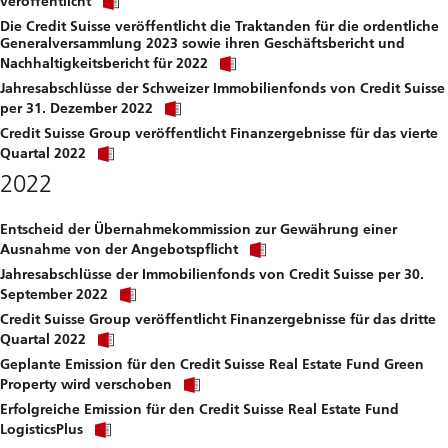
veröffentlicht
link
file.
Die Credit Suisse veröffentlicht die Traktanden für die ordentliche
to
Generalversammlung 2023 sowie ihren Geschäftsbericht und
download
Click
file.
Nachhaltigkeitsbericht für 2022
link
Jahresabschlüsse der Schweizer Immobilienfonds von Credit Suisse
to
Click
download
per 31. Dezember 2022
link
file.
Credit Suisse Group veröffentlicht Finanzergebnisse für das vierte
to
Click
download
Quartal 2022
link
file.
2022
to
download
file.
Entscheid der Übernahmekommission zur Gewährung einer
Click
Ausnahme von der Angebotspflicht
link
Jahresabschlüsse der Immobilienfonds von Credit Suisse per 30.
to
Click
download
September 2022
link
file.
Credit Suisse Group veröffentlicht Finanzergebnisse für das dritte
to
Click
download
Quartal 2022
link
file.
Geplante Emission für den Credit Suisse Real Estate Fund Green
to
Click
download
Property wird verschoben
link
file.
Erfolgreiche Emission für den Credit Suisse Real Estate Fund
to
Click
download
LogisticsPlus
link
file.