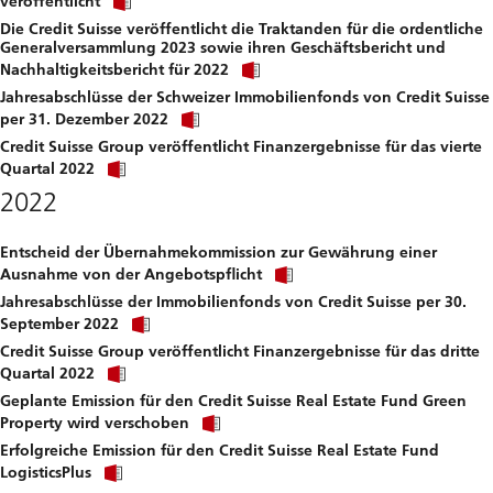
veröffentlicht
link
file.
Die Credit Suisse veröffentlicht die Traktanden für die ordentliche
to
Generalversammlung 2023 sowie ihren Geschäftsbericht und
download
Click
file.
Nachhaltigkeitsbericht für 2022
link
Jahresabschlüsse der Schweizer Immobilienfonds von Credit Suisse
to
Click
download
per 31. Dezember 2022
link
file.
Credit Suisse Group veröffentlicht Finanzergebnisse für das vierte
to
Click
download
Quartal 2022
link
file.
2022
to
download
file.
Entscheid der Übernahmekommission zur Gewährung einer
Click
Ausnahme von der Angebotspflicht
link
Jahresabschlüsse der Immobilienfonds von Credit Suisse per 30.
to
Click
download
September 2022
link
file.
Credit Suisse Group veröffentlicht Finanzergebnisse für das dritte
to
Click
download
Quartal 2022
link
file.
Geplante Emission für den Credit Suisse Real Estate Fund Green
to
Click
download
Property wird verschoben
link
file.
Erfolgreiche Emission für den Credit Suisse Real Estate Fund
to
Click
download
LogisticsPlus
link
file.