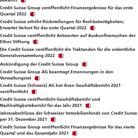
bekannt
link
file.
Credit Suisse Group veröffentlicht Finanzergebnisse für das erste
to
Click
download
Quartal 2022
link
file.
Credit Suisse erhöht Rückstellungen für Rechtsstreitigkeiten;
to
Click
download
Erwartet Verlust für das erste Quartal 2022
link
file.
Credit Suisse veröffentlicht Antworten auf Auskunftsersuchen der
to
Click
download
Ethos Stiftung
link
file.
Die Credit Suisse veröffentlicht die Traktanden für die ordentliche
to
Click
download
Generalversammlung 2022
link
file.
Click
to
Ankündigung der Credit Suisse Group
link
download
Credit Suisse Group AG beantragt Ernennungen in den
to
file.
Click
download
Verwaltungsrat
link
file.
Credit Suisse (Schweiz) AG hat ihren Geschäftsbericht 2021
to
Click
download
veröffentlicht
link
file.
Credit Suisse veröffentlicht Geschäftsbericht und
to
Click
download
Nachhaltigkeitsbericht für das Jahr 2021
link
file.
Jahresabschlüsse der Schweizer Immobilienfonds von Credit Suisse
to
Click
download
per 31. Dezember 2021
link
file.
Credit Suisse Group veröffentlicht Finanzergebnisse für das vierte
to
Click
download
Quartal und das Gesamtjahr 2021
link
file.