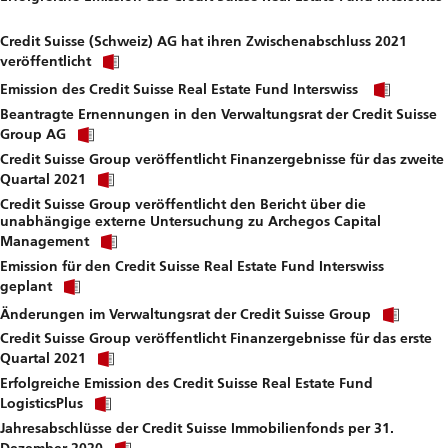
Click
download
link
file.
Credit Suisse (Schweiz) AG hat ihren Zwischenabschluss 2021
to
Click
download
veröffentlicht
link
file.
Click
to
Emission des Credit Suisse Real Estate Fund Interswiss
link
download
Beantragte Ernennungen in den Verwaltungsrat der Credit Suisse
to
file.
Click
downl
Group AG
link
file.
Credit Suisse Group veröffentlicht Finanzergebnisse für das zweite
to
Click
download
Quartal 2021
link
file.
Credit Suisse Group veröffentlicht den Bericht über die
to
unabhängige externe Untersuchung zu Archegos Capital
download
Click
file.
Management
link
Emission für den Credit Suisse Real Estate Fund Interswiss
to
Click
download
geplant
link
file.
Click
to
Änderungen im Verwaltungsrat der Credit Suisse Group
link
download
Credit Suisse Group veröffentlicht Finanzergebnisse für das erste
to
file.
Click
down
Quartal 2021
link
file.
Erfolgreiche Emission des Credit Suisse Real Estate Fund
to
Click
download
LogisticsPlus
link
file.
Jahresabschlüsse der Credit Suisse Immobilienfonds per 31.
to
Click
download