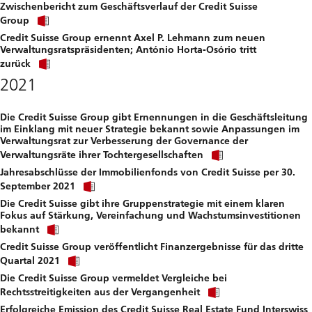
Zwischenbericht zum Geschäftsverlauf der Credit Suisse
to
Click
download
Group
link
file.
Credit Suisse Group ernennt Axel P. Lehmann zum neuen
to
Verwaltungsratspräsidenten; António Horta-Osório tritt
download
Click
file.
zurück
link
2021
to
download
file.
Die Credit Suisse Group gibt Ernennungen in die Geschäftsleitung
im Einklang mit neuer Strategie bekannt sowie Anpassungen im
Verwaltungsrat zur Verbesserung der Governance der
Click
Verwaltungsräte ihrer Tochtergesellschaften
link
Jahresabschlüsse der Immobilienfonds von Credit Suisse per 30.
to
Click
download
September 2021
link
file.
Die Credit Suisse gibt ihre Gruppenstrategie mit einem klaren
to
Fokus auf Stärkung, Vereinfachung und Wachstumsinvestitionen
download
Click
file.
bekannt
link
Credit Suisse Group veröffentlicht Finanzergebnisse für das dritte
to
Click
download
Quartal 2021
link
file.
Die Credit Suisse Group vermeldet Vergleiche bei
to
Click
download
Rechtsstreitigkeiten aus der Vergangenheit
link
file.
Erfolgreiche Emission des Credit Suisse Real Estate Fund Interswiss
to