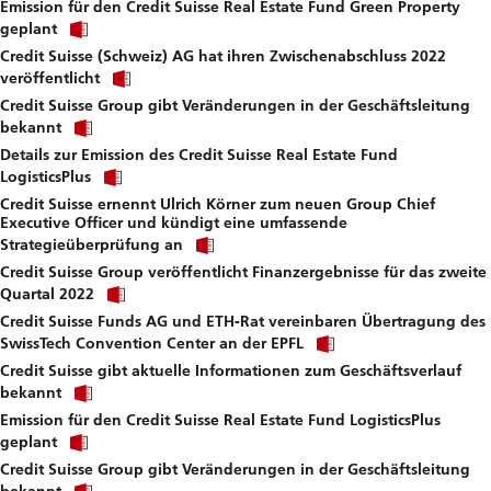
Emission für den Credit Suisse Real Estate Fund Green Property
to
Click
download
geplant
link
file.
Credit Suisse (Schweiz) AG hat ihren Zwischenabschluss 2022
to
Click
download
veröffentlicht
link
file.
Credit Suisse Group gibt Veränderungen in der Geschäftsleitung
to
Click
download
bekannt
link
file.
Details zur Emission des Credit Suisse Real Estate Fund
to
Click
download
LogisticsPlus
link
file.
Credit Suisse ernennt Ulrich Körner zum neuen Group Chief
to
Executive Officer und kündigt eine umfassende
download
Click
file.
Strategieüberprüfung an
link
Credit Suisse Group veröffentlicht Finanzergebnisse für das zweite
to
Click
download
Quartal 2022
link
file.
Credit Suisse Funds AG und ETH-Rat vereinbaren Übertragung des
to
Click
download
SwissTech Convention Center an der EPFL
link
file.
Credit Suisse gibt aktuelle Informationen zum Geschäftsverlauf
to
Click
download
bekannt
link
file.
Emission für den Credit Suisse Real Estate Fund LogisticsPlus
to
Click
download
geplant
link
file.
Credit Suisse Group gibt Veränderungen in der Geschäftsleitung
to
Click
download