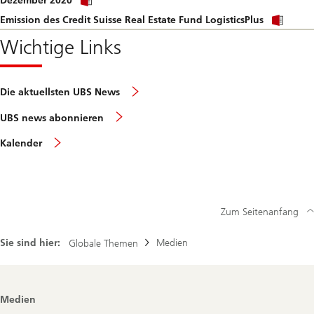
Dezember 2020
link
file.
Click
to
Emission des Credit Suisse Real Estate Fund LogisticsPlus
link
download
to
Wichtige Links
file.
dow
file.
Die aktuellsten UBS News
UBS news abonnieren
Kalender
Zum Seitenanfang
Sie sind hier:
Medien
Globale Themen
Footer
Medien
Navigation