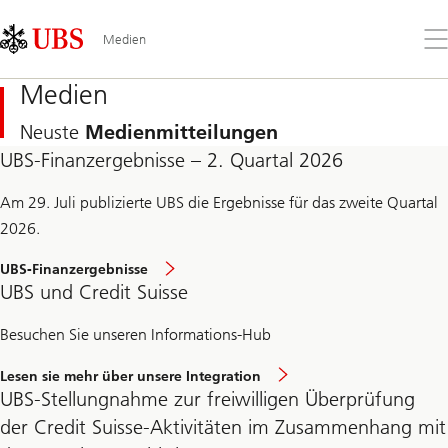
Skip
Content
Links
Area
Öff
Medien
Sie
da
Medien
Me
Neuste
Medienmitteilungen
UBS-Finanzergebnisse – 2. Quartal 2026
Am 29. Juli publizierte UBS die Ergebnisse für das zweite Quartal
2026.
UBS-Finanzergebnisse
UBS und Credit Suisse
Besuchen Sie unseren Informations-Hub
Lesen sie mehr über unsere Integration
UBS‑Stellungnahme zur freiwilligen Überprüfung
der Credit Suisse-Aktivitäten im Zusammenhang mit