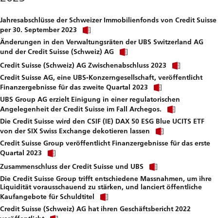
download
file.
Jahresabschlüsse der Schweizer Immobilienfonds von Credit Suisse
Click
per 30. September 2023
link
Änderungen in den Verwaltungsräten der UBS Switzerland AG
to
Click
download
und der Credit Suisse (Schweiz) AG
link
file.
Click
to
Credit Suisse (Schweiz) AG Zwischenabschluss 2023
link
download
Credit Suisse AG, eine UBS-Konzerngesellschaft, veröffentlicht
to
file.
Click
downloa
Finanzergebnisse für das zweite Quartal 2023
link
file.
UBS Group AG erzielt Einigung in einer regulatorischen
to
Click
download
Angelegenheit der Credit Suisse im Fall Archegos.
link
file.
Die Credit Suisse wird den CSIF (IE) DAX 50 ESG Blue UCITS ETF
to
Click
download
von der SIX Swiss Exchange dekotieren lassen
link
file.
Credit Suisse Group veröffentlicht Finanzergebnisse für das erste
to
Click
download
Quartal 2023
link
file.
Click
to
Zusammenschluss der Credit Suisse und UBS
link
download
Die Credit Suisse Group trifft entschiedene Massnahmen, um ihre
to
file.
Liquidität vorausschauend zu stärken, und lanciert öffentliche
download
Click
file.
Kaufangebote für Schuldtitel
link
Credit Suisse (Schweiz) AG hat ihren Geschäftsbericht 2022
to
Click
download