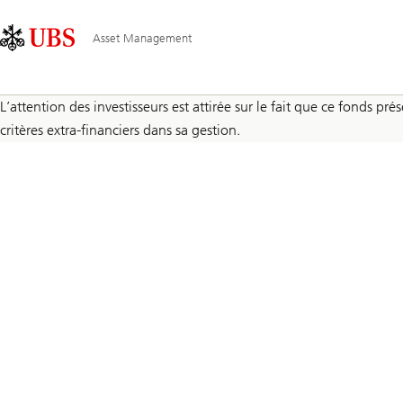
Skip
Content
Navigation
Links
Area
principale
Asset Management
L’attention des investisseurs est attirée sur le fait que ce fonds 
critères extra-financiers dans sa gestion.