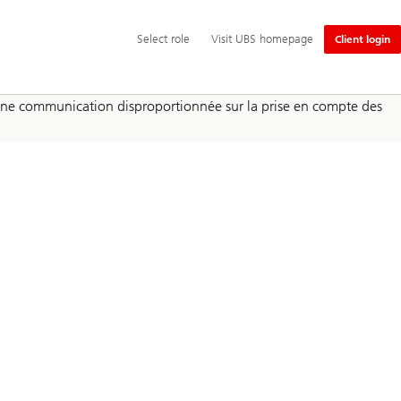
Navigation
Select
Select role
Visit UBS homepage
Client login
principale
role
rs, une communication disproportionnée sur la prise en compte des