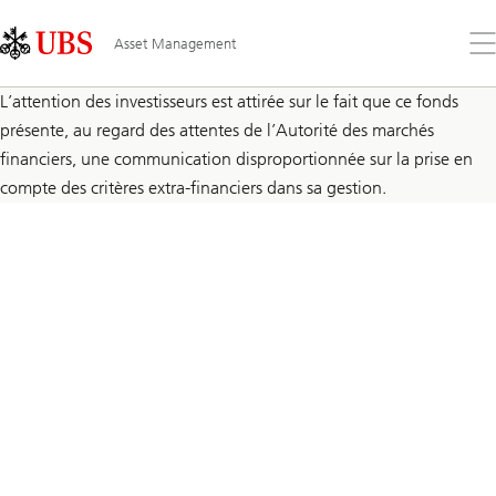
Skip
Content
Links
Area
Ouv
Asset Management
le
me
L’attention des investisseurs est attirée sur le fait que ce fonds
présente, au regard des attentes de l’Autorité des marchés
financiers, une communication disproportionnée sur la prise en
compte des critères extra-financiers dans sa gestion.