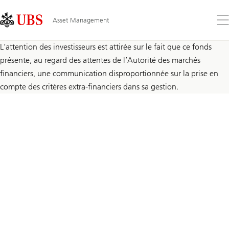
Skip
Content
Links
Area
Ouv
Asset Management
le
me
L’attention des investisseurs est attirée sur le fait que ce fonds
présente, au regard des attentes de l’Autorité des marchés
financiers, une communication disproportionnée sur la prise en
compte des critères extra-financiers dans sa gestion.