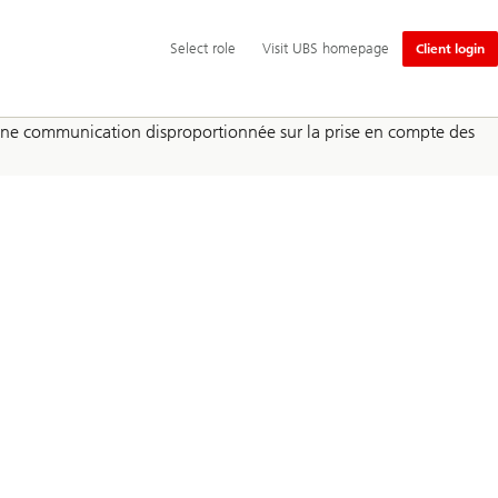
Navigation
Select
Select role
Visit UBS homepage
Client login
principale
role
rs, une communication disproportionnée sur la prise en compte des