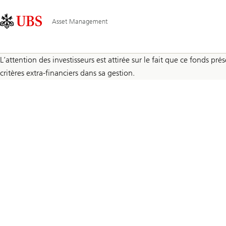
Skip
Content
Navigation
Links
Area
principale
Asset Management
L’attention des investisseurs est attirée sur le fait que ce fonds 
critères extra-financiers dans sa gestion.