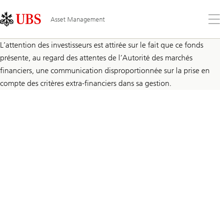
Skip
Content
Links
Area
Ouv
Asset Management
le
me
L’attention des investisseurs est attirée sur le fait que ce fonds
présente, au regard des attentes de l’Autorité des marchés
financiers, une communication disproportionnée sur la prise en
compte des critères extra-financiers dans sa gestion.