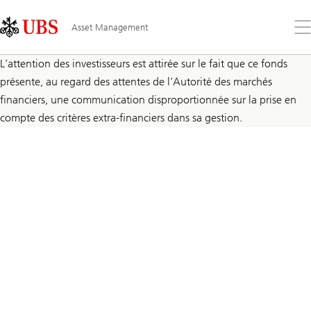
Skip
Content
Links
Area
Ouv
Asset Management
le
me
L’attention des investisseurs est attirée sur le fait que ce fonds
présente, au regard des attentes de l’Autorité des marchés
financiers, une communication disproportionnée sur la prise en
compte des critères extra-financiers dans sa gestion.