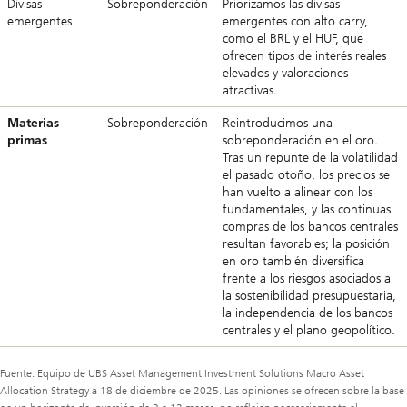
Divisas
Sobreponderación
Priorizamos las divisas
emergentes
emergentes con alto carry,
como el BRL y el HUF, que
ofrecen tipos de interés reales
elevados y valoraciones
atractivas.
Materias
Sobreponderación
Reintroducimos una
primas
sobreponderación en el oro.
Tras un repunte de la volatilidad
el pasado otoño, los precios se
han vuelto a alinear con los
fundamentales, y las continuas
compras de los bancos centrales
resultan favorables; la posición
en oro también diversifica
frente a los riesgos asociados a
la sostenibilidad presupuestaria,
la independencia de los bancos
centrales y el plano geopolítico.
Fuente: Equipo de UBS Asset Management Investment Solutions Macro Asset
Allocation Strategy a 18 de diciembre de 2025. Las opiniones se ofrecen sobre la base