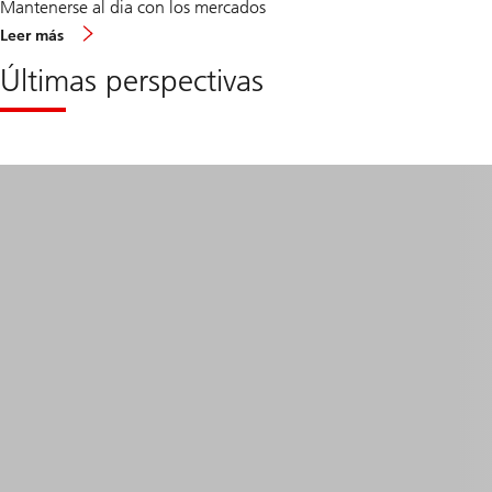
Mantenerse al dia con los mercados
acerca
Leer más
de
Macro
Últimas perspectivas
updates