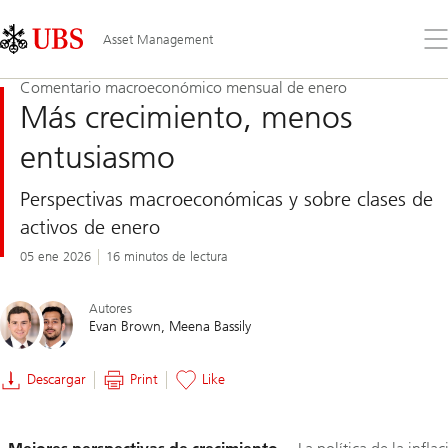
Skip
Content
Links
Area
Ab
Asset Management
el
me
Comentario macroeconómico mensual de enero
Más crecimiento, menos
entusiasmo
Perspectivas macroeconómicas y sobre clases de
activos de enero
05 ene 2026
16 minutos de lectura
Autores
Evan Brown
Meena Bassily
Descargar
Print
Like
Diapositiva