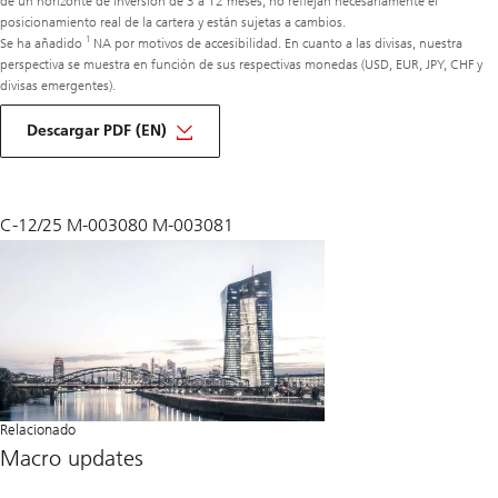
de un horizonte de inversión de 3 a 12 meses, no reflejan necesariamente el
posicionamiento real de la cartera y están sujetas a cambios.
1
Se ha añadido
NA por motivos de accesibilidad. En cuanto a las divisas, nuestra
perspectiva se muestra en función de sus respectivas monedas (USD, EUR, JPY, CHF y
divisas emergentes).
de
macro
Descargar PDF (EN)
mensual
enero
de
2026
C-12/25 M-003080 M-003081
Relacionado
Macro updates