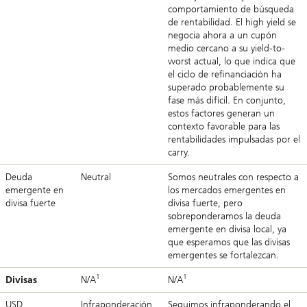
comportamiento de búsqueda
de rentabilidad. El high yield se
negocia ahora a un cupón
medio cercano a su yield-to-
worst actual, lo que indica que
el ciclo de refinanciación ha
superado probablemente su
fase más difícil. En conjunto,
estos factores generan un
contexto favorable para las
rentabilidades impulsadas por el
carry.
Deuda
Neutral
Somos neutrales con respecto a
emergente en
los mercados emergentes en
divisa fuerte
divisa fuerte, pero
sobreponderamos la deuda
emergente en divisa local, ya
que esperamos que las divisas
emergentes se fortalezcan.
1
1
Divisas
N/A
N/A
USD
Infraponderación
Seguimos infraponderando el