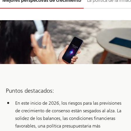
Mejores perspectivas de crecimiento
La política de la infla
1-
Puntos destacados:
En este inicio de 2026, los riesgos para las previsiones
de crecimiento de consenso están sesgados al alza. La
solidez de los balances, las condiciones financieras
favorables, una política presupuestaria más