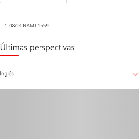
macroeconómico
mensual:
Una
ventana
crítica
C-08/24 NAMT-1559
Últimas perspectivas
Inglés