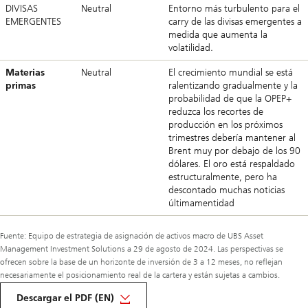
DIVISAS
Neutral
Entorno más turbulento para el
EMERGENTES
carry
de las divisas emergentes a
medida que aumenta la
volatilidad.
Materias
Neutral
El crecimiento mundial se está
primas
ralentizando gradualmente y la
probabilidad de que la OPEP+
reduzca los recortes de
producción en los próximos
trimestres debería mantener al
Brent muy por debajo de los 90
dólares. El oro está respaldado
estructuralmente, pero ha
descontado muchas noticias
últimamentidad
Fuente: Equipo de estrategia de asignación de activos macro de UBS Asset
Management Investment Solutions a 29 de agosto de 2024. Las perspectivas se
ofrecen sobre la base de un horizonte de inversión de 3 a 12 meses, no reflejan
necesariamente el posicionamiento real de la cartera y están sujetas a cambios.
en
Comentario
Descargar el PDF (EN)