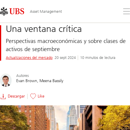
Skip
Content
Links
Area
Ab
Asset Management
el
me
Una ventana crítica
Perspectivas macroeconómicas y sobre clases de
activos de septiembre
Actualizaciones del mercado
20 sept 2024
10 minutos de lectura
Autores
Evan Brown
Meena Bassily
Descargar
Like