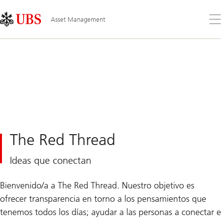
Skip
Content
Links
Area
Ab
Asset Management
el
me
The Red Thread
Ideas que conectan
Bienvenido/a a The Red Thread. Nuestro objetivo es
ofrecer transparencia en torno a los pensamientos que
tenemos todos los días; ayudar a las personas a conectar e