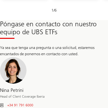
Diapositiva
1
/
6
1-
6
Póngase en contacto con nuestro
equipo de UBS ETFs
Ya sea que tenga una pregunta o una solicitud, estaremos
encantados de ponernos en contacto con usted.
Nina Petrini
Head of Client Coverage Iberia
+34 91 791 6000