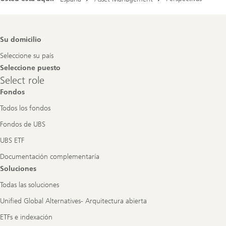
Footer
Su domicilio
Navigation
Seleccione su país
Seleccione puesto
Select
Select role
role
Fondos
Todos los fondos
Fondos de UBS
UBS ETF
Documentación complementaría
Soluciones
Todas las soluciones
Unified Global Alternatives- Arquitectura abierta
ETFs e indexación