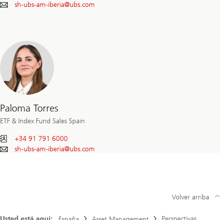
sh-ubs-am-iberia@
ubs.com
Paloma Torres
ETF & Index Fund Sales Spain
+34 91 791 6000
sh-ubs-am-iberia@
ubs.com
Volver arriba
Usted está aquí:
Perspectivas
España
Asset Management