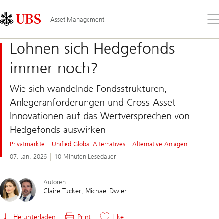
Skip
Content
Links
Area
Öff
Asset Management
Sie
da
Lohnen sich Hedgefonds
Me
immer noch?
Wie sich wandelnde Fondsstrukturen,
Anlegeranforderungen und Cross-Asset-
Innovationen auf das Wertversprechen von
Hedgefonds auswirken
Privatmärkte
Unified Global Alternatives
Alternative Anlagen
07. Jan. 2026
10 Minuten Lesedauer
Autoren
Claire Tucker
Michael Dwier
Herunterladen
Print
Like