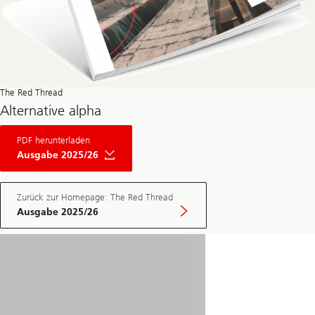
The Red Thread
Alternative alpha
About
PDF herunterladen
The
Red
Ausgabe 2025/26
Thread
Private
Market
May
Zurück zur Homepage: The Red Thread
Edition
Ausgabe 2025/26
2025