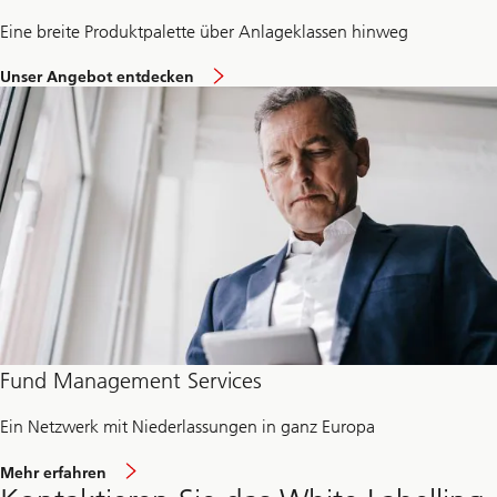
Eine breite Produktpalette über Anlageklassen hinweg
ü
Unser Angebot entdecken
b
e
r
d
a
s
P
r
o
d
u
k
t
a
n
g
e
Fund Management Services
b
o
Ein Netzwerk mit Niederlassungen in ganz Europa
t
Mehr erfahren