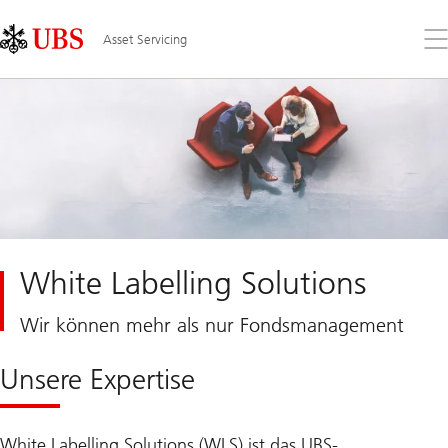
Skip
Content
Links
Area
Öff
Asset Servicing
Sie
da
Me
White Labelling Solutions
Wir können mehr als nur Fondsmanagement
Unsere Expertise
White Labelling Solutions (WLS) ist das UBS-